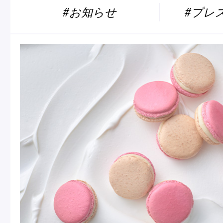
Macarons
Pâti
#お知らせ
#プレ
アニバーサリー
チ
ケーキ
Cho
Gâteaux
d'Anniversaire
ク
焼き菓子
他
Sablé et gateaux de
voyage
Vie
紅茶
贈
Thés
Cad