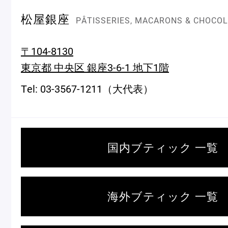
松屋銀座
PÂTISSERIES, MACARONS & CHOCO
〒104-8130
東京都 中央区 銀座3-6-1 地下1階
Tel: 03-3567-1211（大代表）
＜麻布台ヒルズ＞
一部商品の
催事出店のお知らせ
国内ブティック 一覧
ピエール・エルメ・パリ
Notre Maison
海外ブティック 一覧
ピエール・エルメについて
ブラン