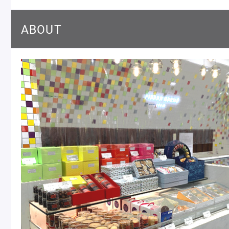
Macarons
Pâti
ABOUT
アニバーサリー
チ
ケーキ
Cho
Gâteaux
d'Anniversaire
ク
焼き菓子
他
Sablé et gateaux de
voyage
Vie
紅茶
贈
Thés
Cad