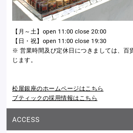
冷
アイス
Ent
Glaces
livr
【月～土】open 11:00 close 20:00
【日・祝】open 11:00 close 19:30
※ 営業時間及び定休日につきましては、百
じます。
季節の商品
Produits de saison
松屋銀座のホームページはこちら
ブティックの採用情報はこちら
SUMMER GIFT 2026
ACCESS
Macarons