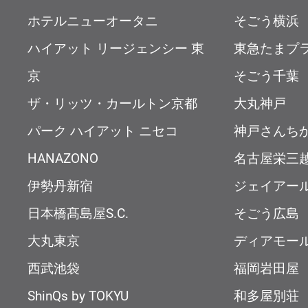
ホテルニューオータニ
そごう横浜
ハイアット リージェンシー 東
東急たまプ
京
そごう千葉
ザ・リッツ・カールトン京都
大丸神戸
パーク ハイアット ニセコ
神戸さんち
HANAZONO
名古屋栄三
伊勢丹新宿
ジェイアー
日本橋髙島屋S.C.
そごう広島
大丸東京
ディアモー
西武池袋
福岡岩田屋
ShinQs by TOKYU
和多屋別荘