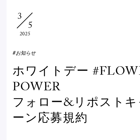
Macarons
Pâti
3
5
アニバーサリー
2025
チ
ケーキ
Cho
Gâteaux
#お知らせ
d'Anniversaire
ホワイトデー #FLOW
ク
焼き菓子
POWER
他
Sablé et gateaux de
voyage
Vie
フォロー&リポストキ
ーン応募規約
紅茶
贈
Thés
Cad