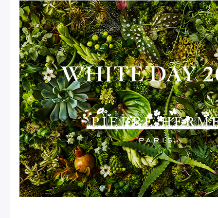
冷
アイス
Ent
Glaces
livr
季節の商品
Produits de saison
SUMMER GIFT 2026
Macarons