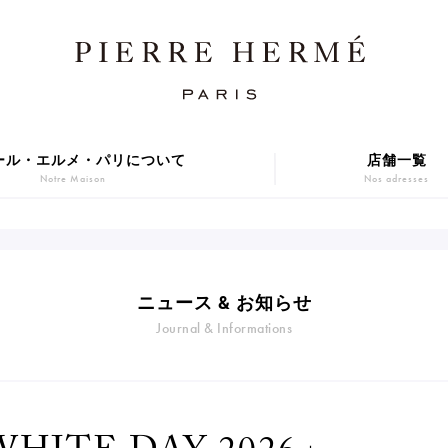
ール・エルメ・パリについて
店舗一覧
Notre Maison
Nos adresses
焼き菓子
アニバーサリーケーキ
Sablé et gateaux de voyage
Gâteaux d'Anniversaire
ER GIFT 2026
Macarons
ニュース & お知らせ
贈り物
アイス
Journal & Informations
Cadeaux
Glaces
series
Gift