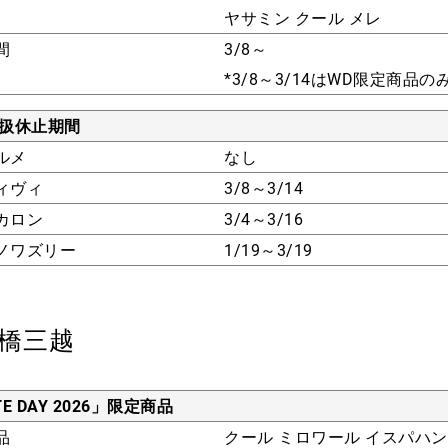
ヤサミン クール メレ
間
3/8～
*3/8～3/14はWD限定商品の
取扱休止期間
ルメ
なし
ィヴィ
3/8～3/14
カロン
3/4～3/16
ノワズリー
1/19～3/19
橋三越
TE DAY 2026」限定商品
品
クール ミロワール イスパハン