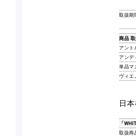
取扱期
商品 
アント
アンデ
単品マ
ヴィエ
日本
「WHI
取扱商