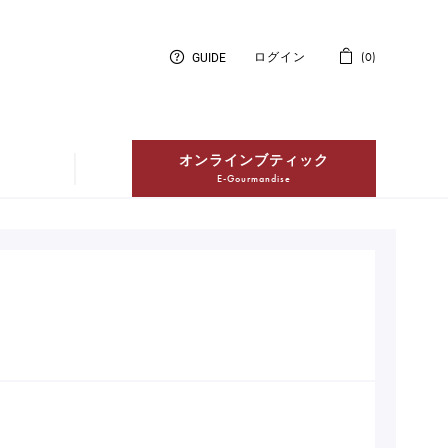
GUIDE
ログイン
0
オンラインブティック
E-Gourmandise
紅茶
Thés
冷凍配送ケーキ
Entremets Glacés en livraison à
domicile