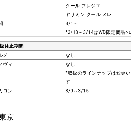
クール フレジエ
ヤサミン クール メレ
間
3/1～
*3/13～3/14はWD限定商品
取扱休止期間
ルメ
なし
ィヴィ
なし
*取扱のラインナップは変更い
す
カロン
3/9～3/15
東京