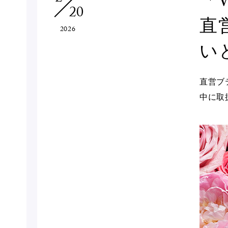
「W
20
直
2026
い
直営ブテ
中に取