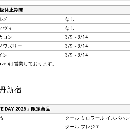
取扱休止期間
ルメ
なし
ィヴィ
なし
カロン
3/9～3/14
ノワズリー
3/9～3/14
イン
3/9～3/14
Heavenは営業しております。
丹新宿
TE DAY 2026」限定商品
品
クール ミロワール イスパハン
クール フレジエ