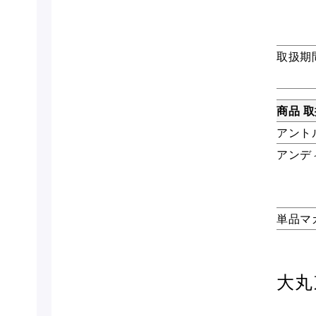
取扱期
商品 
アント
アンデ
単品マ
大丸