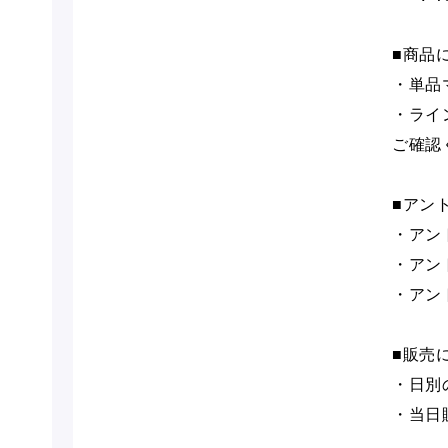
■商品
・単品
・ライ
ご確認
■アン
・アン
・アン
・アン
■販売
・日別
・当日