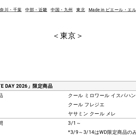
奈川・千葉
中部・近畿
中国・九州
東北
Made in ピエール・エ
＜東京＞
TE DAY 2026」限定商品
品
クール ミロワール イスパハン
クール フレジエ
ヤサミン クール メレ
間
3/1～
*3/9～3/14はWD限定商品の