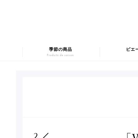
季節の商品
ピエ
Produits de saison
マカロンギフト
Macarons
SUMM
チョコレート
Chocolats
Pâtis
2