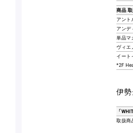
商品 
アント
アンデ
単品マ
ヴィエ
イート
*2F 
伊勢
「WHI
取扱商