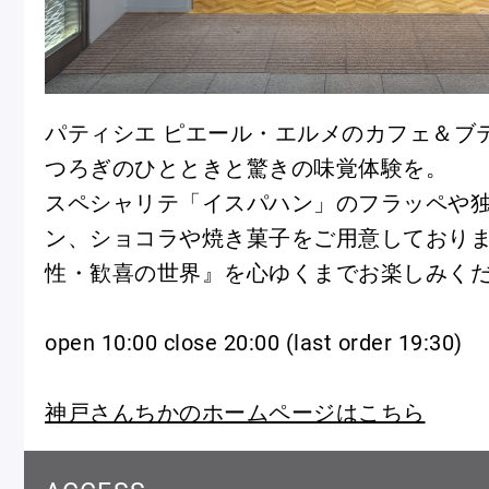
冷
アイス
Ent
Glaces
livr
パティシエ ピエール・エルメのカフェ＆ブ
つろぎのひとときと驚きの味覚体験を。
スペシャリテ「イスパハン」のフラッペや
季節の商品
ン、ショコラや焼き菓子をご用意しており
Produits de saison
性・歓喜の世界』を心ゆくまでお楽しみく
open 10:00 close 20:00 (last order 19:30)
SUMMER GIFT 2026
神戸さんちかのホームページはこちら
Macarons