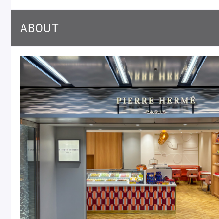
Macarons
Pâti
ABOUT
アニバーサリー
チ
ケーキ
Cho
Gâteaux
d'Anniversaire
ク
焼き菓子
他
Sablé et gateaux de
voyage
Vie
紅茶
贈
Thés
Cad