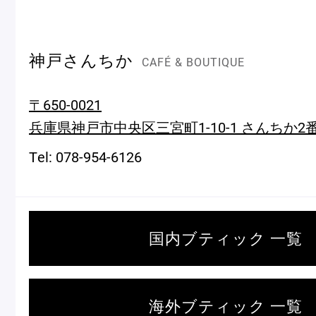
神戸さんちか
CAFÉ & BOUTIQUE
〒650-0021
＜麻布台ヒルズ＞
一部商品の
兵庫県神戸市中央区三宮町1-10-1 さんちか2
催事出店のお知らせ
Tel: 078-954-6126
ピエール・エルメ・パリ
国内ブティック 一覧
Notre Maison
海外ブティック 一覧
ピエール・エルメについて
ブラン