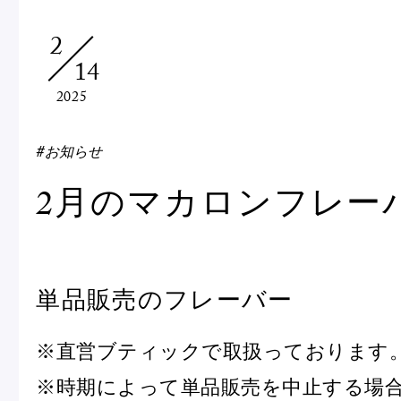
Macarons
Pâti
2
14
アニバーサリー
2025
チ
ケーキ
Cho
Gâteaux
#お知らせ
d'Anniversaire
2月のマカロンフレー
ク
焼き菓子
他
Sablé et gateaux de
voyage
Vie
単品販売のフレーバー
紅茶
贈
※直営ブティックで取扱っております
Thés
Cad
※時期によって単品販売を中止する場