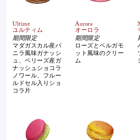
Ultime
Aurora
ユルティム
オーロラ
期間限定
期間限定
マダガスカル産バ
ローズとベルガモ
ニラ風味ガナッシ
ット風味のクリー
フルーツとヨーグルトのマカ
＜麻布台ヒ
ュ、ベリーズ産ガ
ム
ロン
催事出店の
ナッシュショコラ
ノワール、フルー
「ヴルーテ」販売のお知らせ
ルドセル入りショ
コラ片
ピエール・エルメ・パリ
Notre Maison