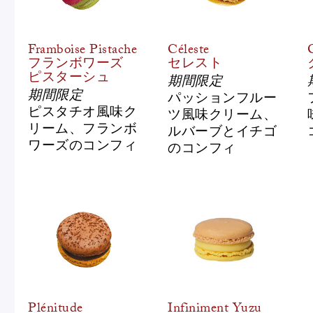
ピエール・エルメについて
ブラン
Framboise Pistache
Céleste
フランボワーズ
セレスト
ピスターシュ
期間限定
店舗一覧
期間限定
パッションフルー
ピスタチオ風味ク
ツ風味クリーム、
Nos adresses
リーム、フランボ
ルバーブとイチゴ
ワーズのコンフィ
のコンフィ
国内ブティック一覧
海外ブ
ガイド
ログイン
Plénitude
Infiniment Yuzu