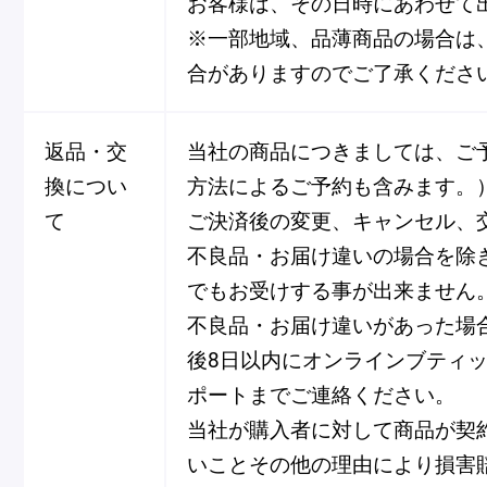
お客様は、その日時にあわせて
※一部地域、品薄商品の場合は
合がありますのでご了承くださ
返品・交
当社の商品につきましては、ご
換につい
方法によるご予約も含みます。
フルーツとヨーグルトのマカ
＜麻布台ヒ
て
ご決済後の変更、キャンセル、
ロン
催事出店の
不良品・お届け違いの場合を除
「ヴルーテ」販売のお知らせ
でもお受けする事が出来ません
不良品・お届け違いがあった場
後8日以内にオンラインブティ
ピエール・エルメ・パリ
ポートまでご連絡ください。
Notre Maison
当社が購入者に対して商品が契
いことその他の理由により損害