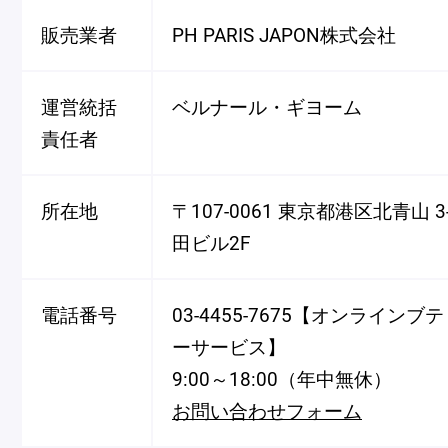
Macarons
Pâti
販売業者
PH PARIS JAPON株式会社
アニバーサリー
運営統括
ベルナール・ギヨーム
チ
ケーキ
責任者
Cho
Gâteaux
d'Anniversaire
所在地
〒107-0061 東京都港区北青山 3
ク
田ビル2F
焼き菓子
他
Sablé et gateaux de
voyage
Vie
電話番号
03-4455-7675【オンライン
ーサービス】
紅茶
贈
9:00～18:00（年中無休）
Thés
Cad
お問い合わせフォーム