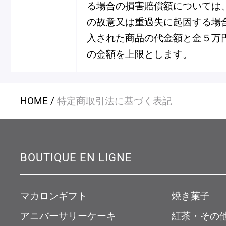
る場合の損害賠償額については
ピエール・エルメについて
ブラン
の故意又は重過失に起因する場
入された商品の代金額と金５万
の金額を上限とします。
店舗一覧
Nos adresses
HOME
特定商取引法に基づく表記
国内ブティック一覧
海外ブ
BOUTIQUE EN LIGNE
ガイド
マカロンギフト
焼き菓子
ログイン
アニバーサリーケーキ
紅茶・その