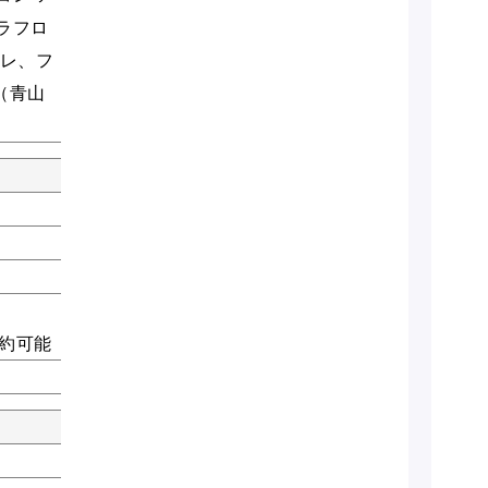
ラフロ
メレ、フ
（青山
約可能