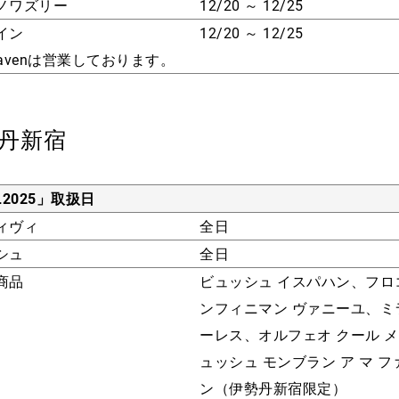
ノワズリー
12/20 ～ 12/25
イン
12/20 ～ 12/25
Heavenは営業しております。
丹新宿
L2025」取扱日
ィヴィ
全日
シュ
全日
商品
ビュッシュ イスパハン、フロ
ンフィニマン ヴァニーユ、ミ
ーレス、オルフェオ クール 
ュッシュ モンブラン ア マ フ
ン（伊勢丹新宿限定）