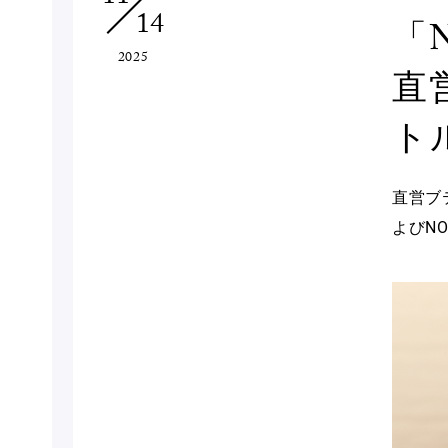
14
「N
2025
直
ト
直営ブ
よびN