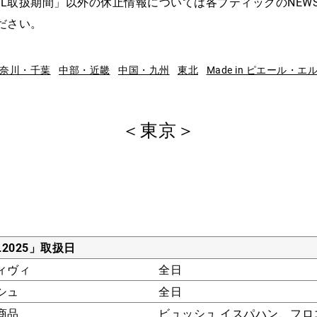
OËL取扱期間」以外の休止情報については各ブティックのNEW
ださい。
奈川・千葉
中部・近畿
中国・九州
東北
Made in ピエール・エ
＜東京＞
L2025」取扱日
ィヴィ
全日
シュ
全日
商品
ビュッシュ イスパハン、フロ