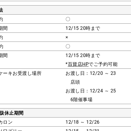
法
約
〇
期間
12/15 20時まで
約
×
約
〇
期間
12/15 20時まで
*
百貨店HP
でご予約可能
ケーキお受渡し場所
お渡し日：12/20 ～ 23
店頭
お渡し日：12/24 ～ 25
6階催事場
取扱休止期間
カロン
12/18 ～ 12/26
ノワズリー
12/15 ～ 12/31