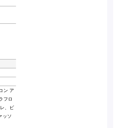
コン ア
ラフロ
メレ、ビ
ァッソ