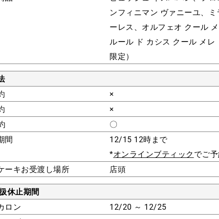
ンフィニマン ヴァニーユ、ミ
ーレス、オルフェオ クール 
ルール ド カシス クール メレ
限定）
法
約
×
約
×
約
〇
期間
12/15 12時まで
*
オンラインブティック
でご予
ケーキお受渡し場所
店頭
取扱休止期間
カロン
12/20 ～ 12/25