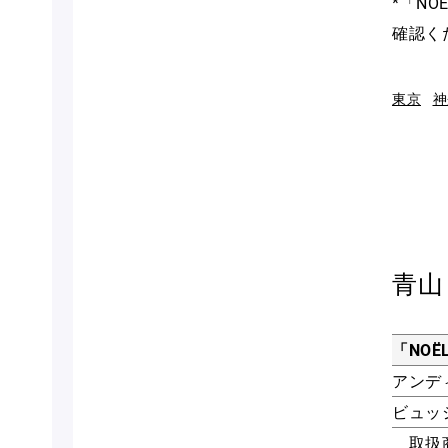
*「N
確認く
東京
神
青山
「NOË
アンデ
ビュッ
取扱