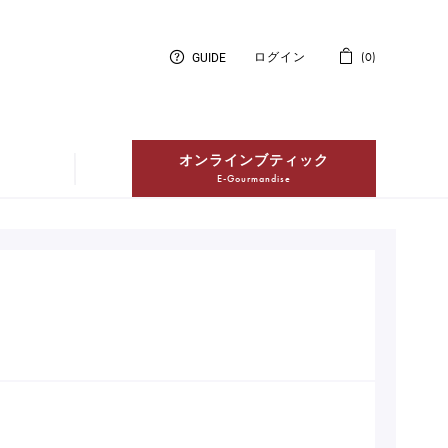
GUIDE
ログイン
0
オンラインブティック
E-Gourmandise
紅茶
Thés
冷凍配送ケーキ
Entremets Glacés en livraison à
domicile