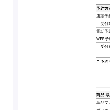
予約方
店頭予
受付
電話予
WEB予
受付
ご予約
商品 
単品マ
ヴィエ