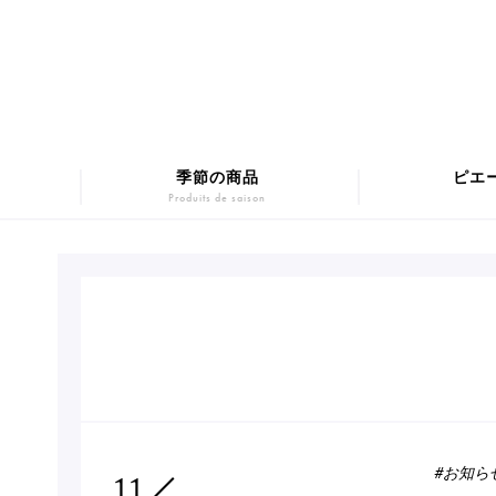
季節の商品
ピエ
Produits de saison
マカロンギフト
Macarons
SUMM
チョコレート
Chocolats
Pâtis
#お知ら
11