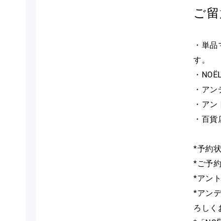
ご留
・単品
す。
・NO
・アン
・アン
・百貨
*予約
*ご予
*アン
*アン
ろしく