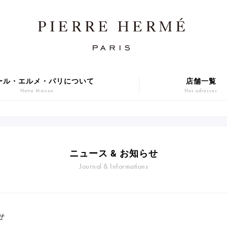
ール・エルメ・パリについて
店舗一覧
Notre Maison
Nos adresses
焼き菓子
アニバーサリーケーキ
Sablé et gateaux de voyage
Gâteaux d'Anniversaire
ER GIFT 2026
Macarons
ニュース & お知らせ
贈り物
アイス
Journal & Informations
Cadeaux
Glaces
series
Gift
せ