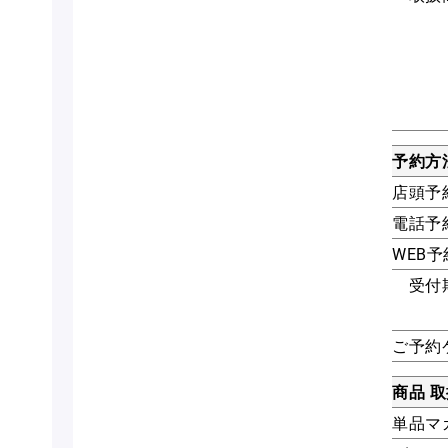
予約方
店頭予
電話予
WEB予
受付
ご予約
商品 
単品マ