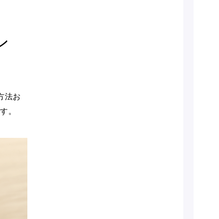
ン
方法お
ます。