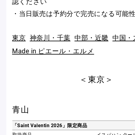
認ください
ピエール・エルメについて
ブラン
・当日販売は予約分で完売になる可能
東京
神奈川・千葉
中部・近畿
中国・
店舗一覧
Made in ピエール・エルメ
Nos adresses
国内ブティック一覧
海外ブ
＜東京＞
ガイド
青山
ログイン
「Saint Valentin 2026」限定商品
取扱商品
イスパハン クー