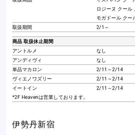
ショッピングバッグ
ロジーヌ クール
モガドール クー
取扱期間
2/1～
商品 取扱休止期間
アントルメ
なし
アンディヴィ
なし
単品マカロン
2/11～2/14
ヴィエノワズリー
2/11～2/14
イートイン
2/11～2/14
*2F Heavenは営業しております。
伊勢丹新宿