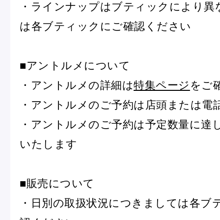
・ラインナップはブティックにより異
は各ブティックにご確認ください
■アントルメについて
・アントルメの詳細は
特集ページ
をご
フルーツとヨーグルトのマカ
＜麻布台ヒ
・アントルメのご予約は店頭または電
ロン
催事出店の
「ヴルーテ」販売のお知らせ
・アントルメのご予約は予定数量に達
いたします
ピエール・エルメ・パリ
■販売について
Notre Maison
・日別の取扱状況につきましては各ブ