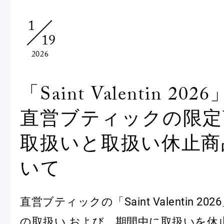
Macarons
Pâti
1
19
アニバーサリー
2026
チ
ケーキ
Cho
Gâteaux
「Saint Valentin 2026
d'Anniversaire
直営ブティックの限定
ク
焼き菓子
他
取扱いと取扱い休止商
Sablé et gateaux de
voyage
Vie
いて
紅茶
贈
直営ブティックの「Saint Valentin 2
Thés
Cad
の取扱い および、期間中に取扱いを休