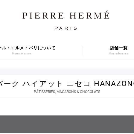
ール・エルメ・パリについて
店舗一覧
Notre Maison
Nos adresses
焼き菓子
アニバーサリーケーキ
Sablé et gateaux de voyage
Gâteaux d'Anniversaire
パーク ハイアット ニセコ HANAZON
ER GIFT 2026
Macarons
PÂTISSERIES, MACARONS & CHOCOLATS
贈り物
アイス
Cadeaux
Glaces
series
Gift