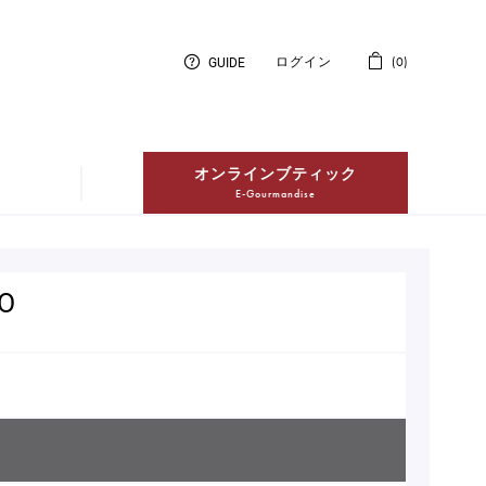
GUIDE
ログイン
0
オンラインブティック
E-Gourmandise
紅茶
Thés
O
冷凍配送ケーキ
Entremets Glacés en livraison à
domicile