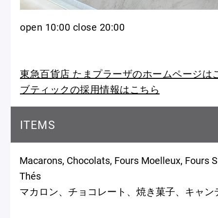
open 10:00 close 20:00
東急百貨店 たまプラーザのホームページは
フルーツとヨーグルトのマカ
＜麻布台ヒ
ブティックの採用情報はこちら
ロン
催事出店の
「ヴルーテ」販売のお知らせ
ITEMS
Macarons, Chocolats, Fours Moelleux, Fours Se
ピエール・エルメ・パリ
Thés
Notre Maison
マカロン、チョコレート、焼き菓子、キャン