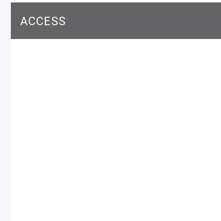
ピエール・エルメについて
ブラン
ACCESS
店舗一覧
Nos adresses
国内ブティック一覧
海外ブ
ガイド
ログイン