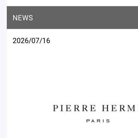
Macarons
Pâti
NEWS
アニバーサリー
チ
ケーキ
2026/07/16
Cho
Gâteaux
d'Anniversaire
ク
焼き菓子
他
Sablé et gateaux de
voyage
Vie
紅茶
贈
Thés
Cad