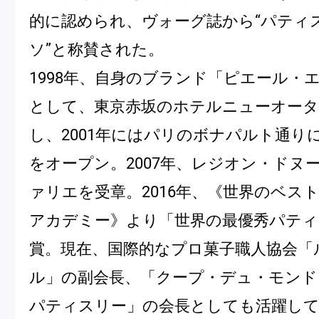
的に認められ、ヴォーグ誌から“パティ
冷
アイス
Ent
ソ”と称賛された。
Glaces
livr
1998年、自身のブランド「ピエール・
として、東京赤坂のホテルニューオータ
し、2001年にはパリのボナパルト通り
季節の商品
をオープン。2007年、レジオン・ドヌ
Produits de saison
ァリエを受章。2016年、《世界のベスト
アカデミー》より「世界の最優秀パティ
SUMMER GIFT 2026
賞。現在、国際的なプロ菓子職人協会「
ル」の副会長、「クープ・デュ・モンド
パティスリー」の会長としても活躍し
Macarons