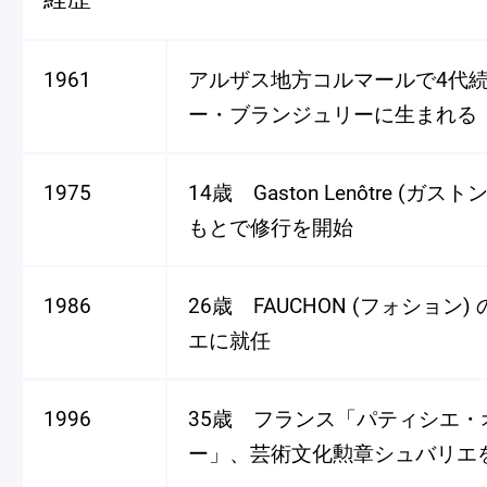
ピエール・エルメについて
ブラン
1961
アルザス地方コルマールで4代
ー・ブランジュリーに生まれる
店舗一覧
Nos adresses
1975
14歳 Gaston Lenôtre (ガ
もとで修行を開始
国内ブティック一覧
海外ブ
1986
26歳 FAUCHON (フォション
エに就任
ガイド
1996
35歳 フランス「パティシエ・
ログイン
ー」、芸術文化勲章シュバリエ