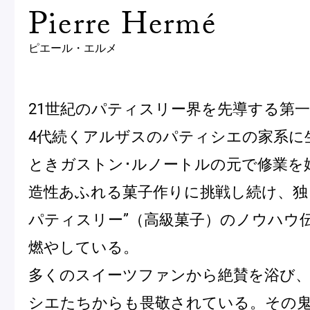
Pierre Hermé
Macarons
Pâti
ピエール・エルメ
アニバーサリー
チ
ケーキ
Cho
21世紀のパティスリー界を先導する第
Gâteaux
d'Anniversaire
4代続くアルザスのパティシエの家系に
ときガストン･ルノートルの元で修業を
ク
焼き菓子
他
造性あふれる菓子作りに挑戦し続け、独
Sablé et gateaux de
voyage
Vie
パティスリー”（高級菓子）のノウハウ
燃やしている。
紅茶
贈
多くのスイーツファンから絶賛を浴び
Thés
Cad
シエたちからも畏敬されている。その