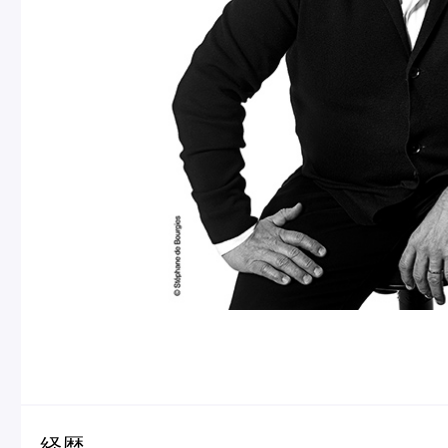
フルーツとヨーグルトのマカ
＜麻布台ヒ
ロン
催事出店の
「ヴルーテ」販売のお知らせ
ピエール・エルメ・パリ
Notre Maison
経歴