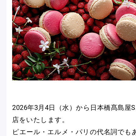
冷
アイス
Ent
Glaces
livr
季節の商品
Produits de saison
SUMMER GIFT 2026
2026年3月4日（水）から日本橋髙島屋S
店をいたします。
ピエール・エルメ・パリの代名詞でも
Macarons