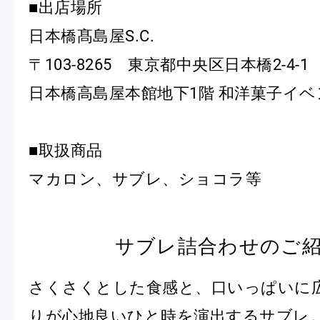
■出店場所
日本橋髙島屋S.C.
〒103-8265 東京都中央区日本橋2-4-1
日本橋高島屋本館地下1階 和洋菓子イ
フルーツとヨーグルトのマカ
＜麻布台ヒ
■取扱商品
ロン
催事出店の
「ヴルーテ」販売のお知らせ
マカロン、サブレ、ショコラ等
サブレ詰合わせのご
ピエール・エルメ・パリ
Notre Maison
さくさくとした食感と、口いっぱいに
りが心地良いひと時を演出するサブレ