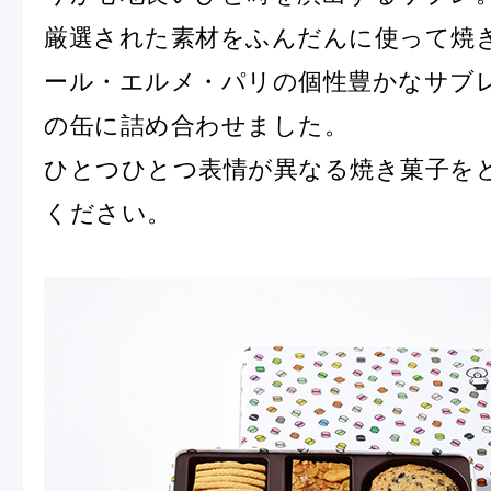
ピエール・エルメについて
ブラン
厳選された素材をふんだんに使って焼
ール・エルメ・パリの個性豊かなサブ
の缶に詰め合わせました。
店舗一覧
ひとつひとつ表情が異なる焼き菓子を
Nos adresses
ください。
国内ブティック一覧
海外ブ
ガイド
ログイン