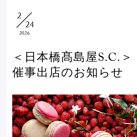
Macarons
Pâti
2
24
アニバーサリー
2026
チ
ケーキ
Cho
Gâteaux
＜日本橋髙島屋S.C.＞
d'Anniversaire
催事出店のお知らせ
ク
焼き菓子
他
Sablé et gateaux de
voyage
Vie
紅茶
贈
Thés
Cad