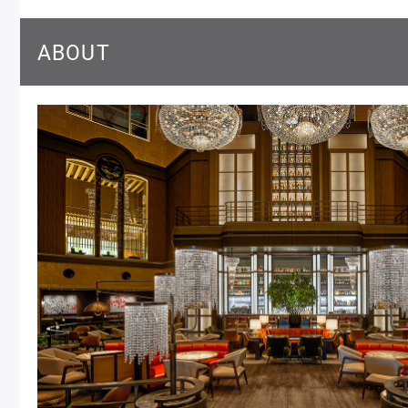
Macarons
Pâti
ABOUT
アニバーサリー
チ
ケーキ
Cho
Gâteaux
d'Anniversaire
ク
焼き菓子
他
Sablé et gateaux de
voyage
Vie
紅茶
贈
Thés
Cad