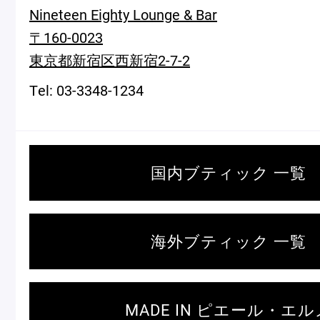
Nineteen Eighty Lounge & Bar
〒160-0023
東京都新宿区西新宿2-7-2
Tel: 03-3348-1234
＜麻布台ヒルズ＞
一部商品の
催事出店のお知らせ
国内ブティック 一覧
ピエール・エルメ・パリ
海外ブティック 一覧
Notre Maison
MADE IN ピエール・エル
ピエール・エルメについて
ブラン