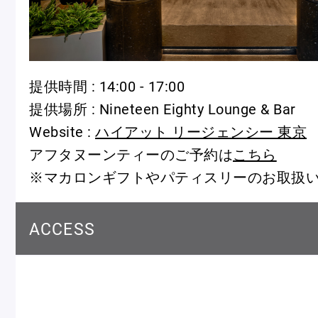
冷
アイス
Ent
Glaces
livr
提供時間 : 14:00 - 17:00
提供場所 : Nineteen Eighty Lounge & Bar
Website :
ハイアット リージェンシー 東京
季節の商品
アフタヌーンティーのご予約は
こちら
Produits de saison
※マカロンギフトやパティスリーのお取扱
ACCESS
SUMMER GIFT 2026
Macarons