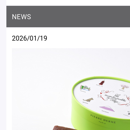
Macarons
Pâti
NEWS
アニバーサリー
チ
ケーキ
2026/01/19
Cho
Gâteaux
d'Anniversaire
ク
焼き菓子
他
Sablé et gateaux de
voyage
Vie
紅茶
贈
Thés
Cad