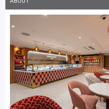
ABOUT
＜麻布台ヒルズ＞
一部商品の
催事出店のお知らせ
ピエール・エルメ・パリ
Notre Maison
ピエール・エルメについて
ブラン