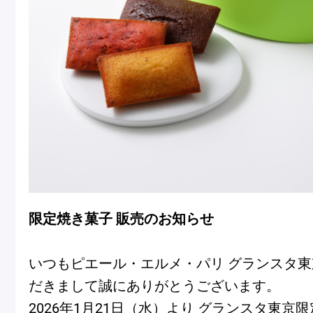
冷
アイス
Ent
Glaces
livr
季節の商品
Produits de saison
限定焼き菓子 販売のお知らせ
SUMMER GIFT 2026
いつもピエール・エルメ・パリ グランスタ
だきまして誠にありがとうございます。
Macarons
2026年1月21日（水）より グランスタ東京