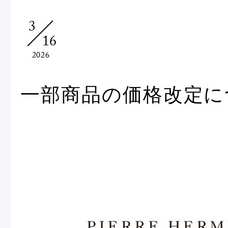
Macarons
Pâti
3
16
アニバーサリー
2026
チ
ケーキ
Cho
Gâteaux
一部商品の価格改定に
d'Anniversaire
ク
焼き菓子
他
Sablé et gateaux de
voyage
Vie
紅茶
贈
Thés
Cad