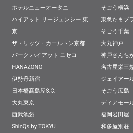
ホテルニューオータニ
そごう横浜
ハイアット リージェンシー 東
東急たまプ
京
そごう千葉
ザ・リッツ・カールトン京都
大丸神戸
パーク ハイアット ニセコ
神戸さんち
HANAZONO
名古屋栄三
伊勢丹新宿
ジェイアー
日本橋髙島屋S.C.
そごう広島
大丸東京
ディアモー
西武池袋
福岡岩田屋
ShinQs by TOKYU
和多屋別荘