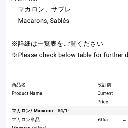
ピエール・エルメについて
ブラン
マカロン、サブレ
Macarons, Sablés
店舗一覧
※詳細は一覧表をご覧ください
Nos adresses
※Please check below table for further d
国内ブティック一覧
海外ブ
商品名
改訂前
Product Name
Current
ガイド
Price
マカロン/ Macaron ※4/1-
ログイン
マカロン単品
¥365
→
Macaron (pièce)