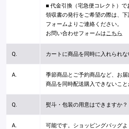
■ 代金引換（宅急便コレクト）で
領収書の発行をご希望の際は、下
フォームよりご連絡ください。
お問い合わせフォームは
こちら
フルーツとヨーグルトのマカ
＜麻布台ヒ
Q.
カートに商品を同時に入れられな
ロン
催事出店の
「ヴルーテ」販売のお知らせ
A.
季節商品とご予約商品など、お届
商品を同時配送購入できないこと
ピエール・エルメ・パリ
Q.
熨斗・包装の用意はできますか？
Notre Maison
A.
可能です。ショッピングバッグよ