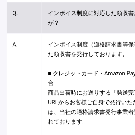
Q.
インボイス制度に対応した領収書
が？
Pâtisseries
A.
インボイス制度（適格請求書等保
Gift
た領収書を発行しております。
■ クレジットカード・Amazon P
合
商品出荷時にお送りする「発送完
お知らせ
URLからお客様ご自身で発行いた
Journal & Informations
は、当社の適格請求書発行事業者
れております。