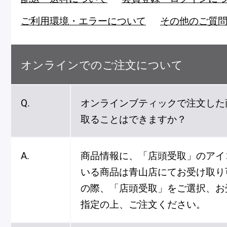
Macarons
Pâti
ご利用環境・エラーについて
その他のご質
アニバーサリー
チ
ケーキ
オンラインでのご注文について
Cho
Gâteaux
d'Anniversaire
Q.
オンラインブティックで注文した
取ることはできますか？
ク
焼き菓子
他
Sablé et gateaux de
voyage
Vie
A.
商品情報に、「店頭受取」のアイ
いる商品は青山店にてお受け取り
の際、「店頭受取」をご選択、お
紅茶
贈
指定の上、ご注文ください。
Thés
Cad