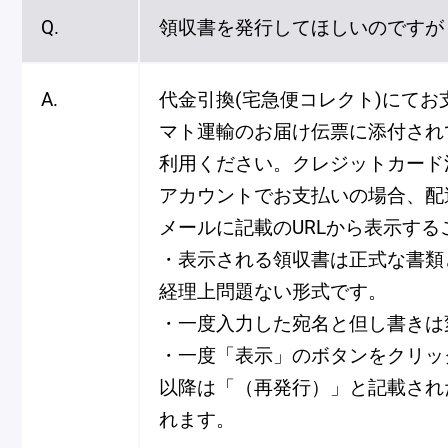
Q.
領収書を発行してほしいのですが
冷
アイス
Ent
Glaces
livr
A.
代金引換(宅急便コレクト)にてお
マト運輸のお届け伝票に添付され
利用ください。クレジットカード決
アカウントでお支払いの場合、配
季節の商品
メールに記載のURLから表示する
Produits de saison
・表示される領収書は正式な書類
経理上問題ない形式です。
・一度入力した宛名と但し書きは
SUMMER GIFT 2026
・一度「表示」のボタンをクリッ
以降は「（再発行）」と記載され
れます。
Macarons