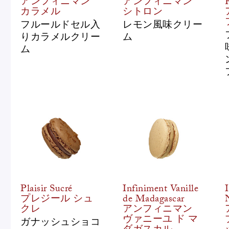
アンフィニマン
アンフィニマン
カラメル
シトロン
フルールドセル入
レモン風味クリー
りカラメルクリー
ム
ム
フルーツとヨーグルトのマカ
＜麻布台ヒ
ロン
催事出店の
「ヴルーテ」販売のお知らせ
ピエール・エルメ・パリ
Plaisir Sucré
Infiniment Vanille
プレジール シュ
de Madagascar
Notre Maison
クレ
アンフィニマン
ヴァニーユ ド マ
ガナッシュショコ