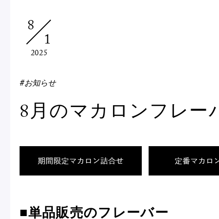
Macarons
Pâti
8
1
アニバーサリー
2025
チ
ケーキ
Cho
Gâteaux
#お知らせ
d'Anniversaire
8月のマカロンフレー
ク
焼き菓子
他
Sablé et gateaux de
voyage
Vie
紅茶
贈
Thés
Cad
■単品販売のフレーバー