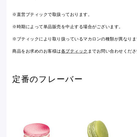
冷
アイス
※直営ブティックで取扱っております。
Ent
Glaces
livr
※時期によって単品販売を中止する場合がございます。
※ブティックにより取り扱っているマカロンの種類が異なりま
商品をお求めのお客様は
各ブティック
までお問い合わせくださ
季節の商品
Produits de saison
定番のフレーバー
SUMMER GIFT 2026
Macarons