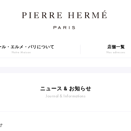
ール・エルメ・パリについて
店舗一覧
Notre Maison
Nos adresses
焼き菓子
アニバーサリーケーキ
Sablé et gateaux de voyage
Gâteaux d'Anniversaire
ER GIFT 2026
Macarons
ニュース & お知らせ
贈り物
アイス
Journal & Informations
Cadeaux
Glaces
series
Gift
せ