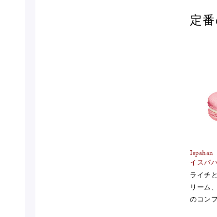
定番
Ispahan
イスパ
ライチ
リーム
のコン