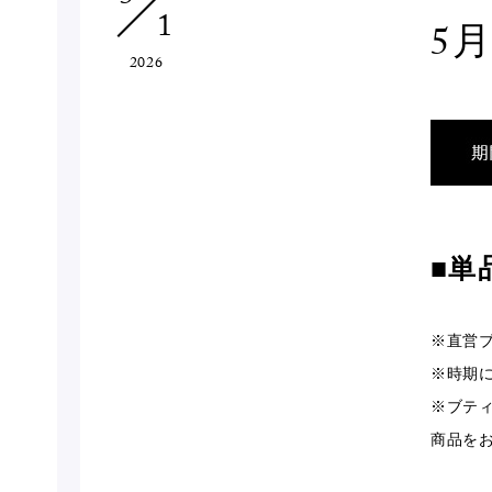
1
5
2026
■単
※直営ブ
※時期
※ブテ
商品を