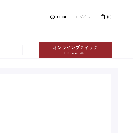
GUIDE
ログイン
0
オンラインブティック
E-Gourmandise
紅茶
Thés
冷凍配送ケーキ
Entremets Glacés en livraison à
domicile