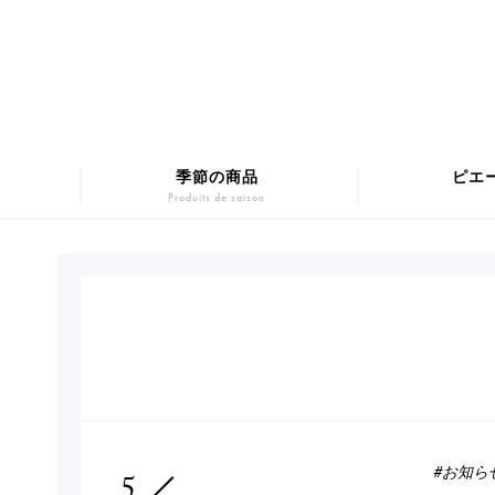
季節の商品
ピエ
Produits de saison
マカロンギフト
Macarons
SUMM
チョコレート
Chocolats
Pâtis
#お知ら
5