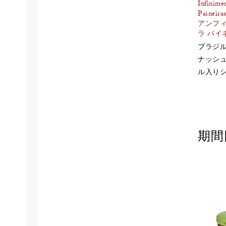
Infinime
Païneira
アンフィ
ラ パイ
ブラジ
ナッシ
ル入り
期間