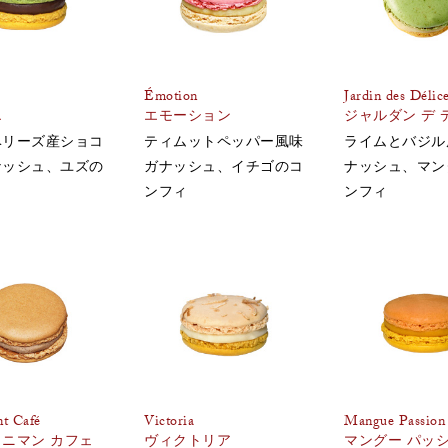
Émotion
Jardin des Délic
エ
エモーション
ジャルダン デ 
ベリーズ産ショコ
ティムットペッパー風味
ライムとバジル
ナッシュ、ユズの
ガナッシュ、イチゴのコ
ナッシュ、マン
ィ
ンフィ
ンフィ
nt Café
Victoria
Mangue Passion
ニマン カフェ
ヴィクトリア
マングー パッ