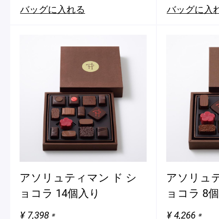
バッグに入れる
バッグに入
フルーツとヨーグルトのマカ
＜麻布台ヒ
ロン
催事出店の
「ヴルーテ」販売のお知らせ
ピエール・エルメ・パリ
アソリュティマン ド シ
アソリュテ
ョコラ 14個入り
Notre Maison
ョコラ 8
¥ 7,398
¥ 4,266
※
※