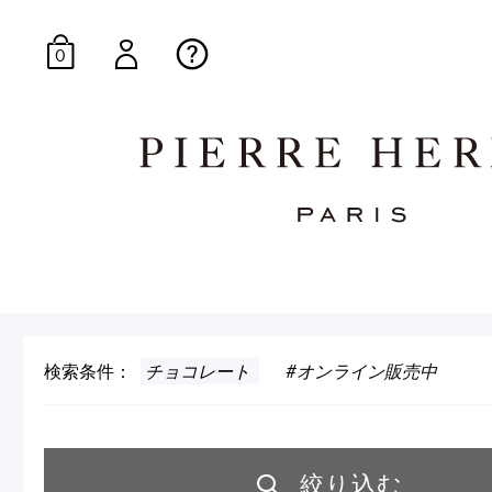
0
オンラインブティッ
E-Gourmandise
検索条件：
チョコレート
オンライン販売中
マカロンギフト
生
絞り込む