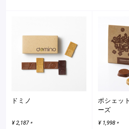
Pâtisseries
価格帯
お届け方法
〜¥3,000
常温配送
¥3,001〜¥6,000
冷蔵配送
Gift
¥6,001〜¥10,000
冷凍配送
¥10,001〜
店頭受取
お日持ち
熨斗・包装タ
お知らせ
1〜4日
熨斗あり
ドミノ
ポシェット
Journal & Informations
5〜14日
包装あり
ーズ
15〜20日
30日〜
¥ 2,187
¥ 1,998
※
※