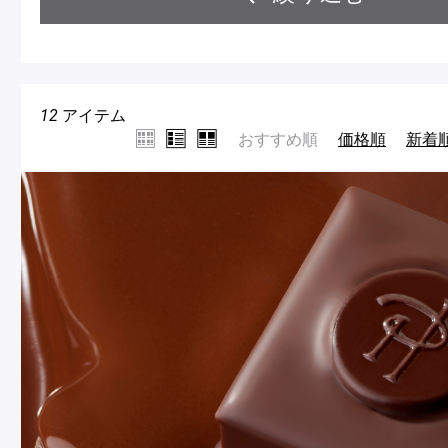
Macarons
Pâti
アニバーサリー
カテゴリーで絞り込む
選択を
12
アイテム
チ
ケーキ
おすすめ順
価格順
新着
Cho
Gâteaux
d'Anniversaire
SUMMER GIFT 2026
マカ
ク
焼き菓子
チョコレート
ケー
他
選
Sablé et gateaux de
voyage
択
Vie
解
サブレ・クッキー
紅茶
除
紅茶
贈
アイスクリーム・ソル
Thés
冷凍
Cad
ベ