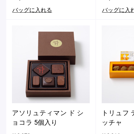
ピエール・エルメについて
ブラン
バッグに入れる
バッグに入
店舗一覧
Nos adresses
国内ブティック一覧
海外ブ
ガイド
アソリュティマン ド シ
トリュフ 
ョコラ 5個入り
ッチャ
ログイン