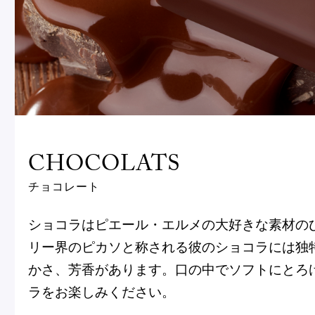
ケー
その他
冷
アイス
ブテ
Ent
Glaces
livr
パティスリー
菓子
マカロン
季節の商品
CHOCOLATS
Produits de saison
条件で絞り込む
チョコレート
ショコラはピエール・エルメの大好きな素材の
販売条件
商品タイプ
SUMMER GIFT 2026
リー界のピカソと称される彼のショコラには独
オンライン販売中
年間定番
選
かさ、芳香があります。口の中でソフトにとろ
択
ブティック限定
季節限定
ラをお楽しみください。
解
Macarons
ご予約受付中
除