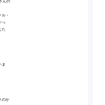
さんの
ール・
かっ
えた
いま
ネのか