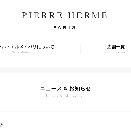
ール・エルメ・パリについて
店舗一覧
Notre Maison
Nos adresses
焼き菓子
アニバーサリーケーキ
Sablé et gateaux de voyage
Gâteaux d'Anniversaire
ER GIFT 2026
Macarons
ニュース & お知らせ
贈り物
アイス
Journal & Informations
Cadeaux
Glaces
series
Gift
せ