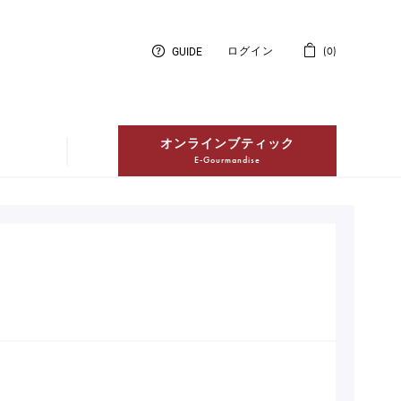
GUIDE
ログイン
0
オンラインブティック
E-Gourmandise
紅茶
Thés
冷凍配送ケーキ
Entremets Glacés en livraison à
domicile