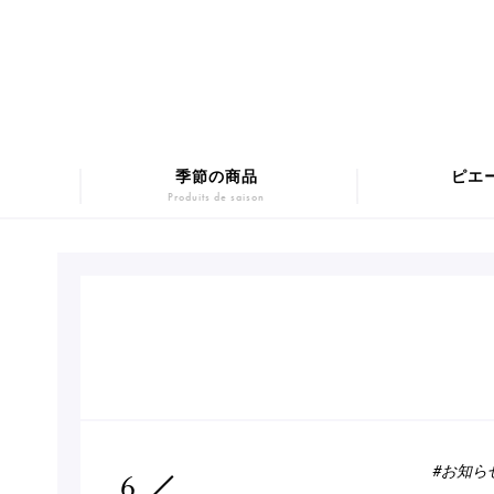
季節の商品
ピエ
Produits de saison
マカロンギフト
Macarons
SUMM
チョコレート
Chocolats
Pâtis
#お知ら
6