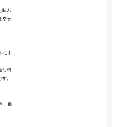
た味わ
は幸せ
トにも
雅な時
です。
き、自