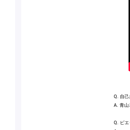
Q. 
A. 
Q. 