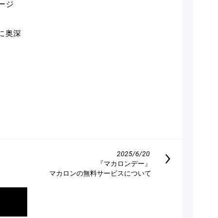
ージ
に奥深
。
2025/6/20
『マカロンデー』
マカロンの無料サービスについて