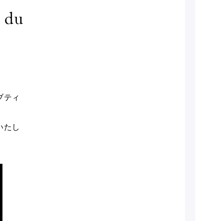
 du
フ
ブティ
いたし