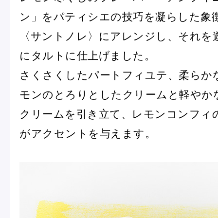
ピエール・エルメについて
ブラン
ン」をパティシエの技巧を凝らした象
〈サントノレ〉にアレンジし、それを
にタルトに仕上げました。
店舗一覧
さくさくしたパートフィユテ、柔らか
Nos adresses
モンのとろりとしたクリームと軽やか
クリームを引き立て、レモンコンフィ
国内ブティック一覧
海外ブ
がアクセントを与えます。
ガイド
ログイン