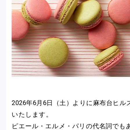
冷
アイス
Ent
Glaces
livr
季節の商品
Produits de saison
SUMMER GIFT 2026
2026年6月6日（土）よりに麻布台ヒ
いたします。
ピエール・エルメ・パリの代名詞でも
Macarons