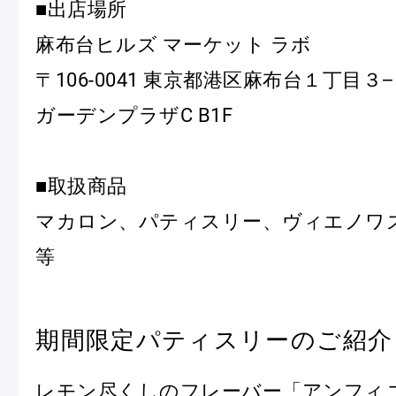
■出店場所
麻布台ヒルズ マーケット ラボ
〒106-0041 東京都港区麻布台１丁目３
ガーデンプラザC B1F
フルーツとヨーグルトのマカ
＜麻布台ヒ
■取扱商品
ロン
催事出店の
「ヴルーテ」販売のお知らせ
マカロン、パティスリー、ヴィエノワ
等
ピエール・エルメ・パリ
期間限定パティスリーのご紹介
Notre Maison
レモン尽くしのフレーバー「アンフィニ