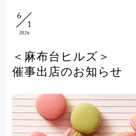
Macarons
Pâti
6
1
アニバーサリー
2026
チ
ケーキ
Cho
Gâteaux
＜麻布台ヒルズ＞
d'Anniversaire
催事出店のお知らせ
ク
焼き菓子
他
Sablé et gateaux de
voyage
Vie
紅茶
贈
Thés
Cad