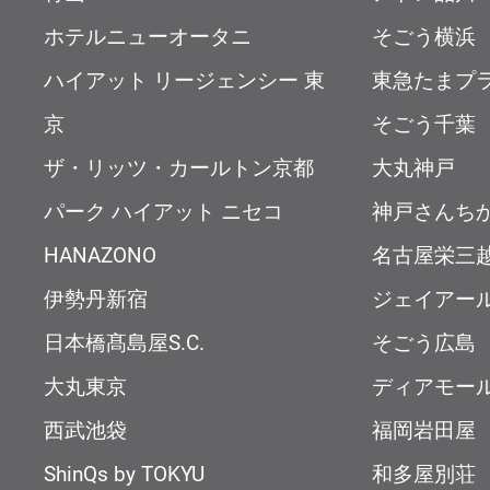
ホテルニューオータニ
そごう横浜
ハイアット リージェンシー 東
東急たまプ
京
そごう千葉
ザ・リッツ・カールトン京都
大丸神戸
パーク ハイアット ニセコ
神戸さんち
HANAZONO
名古屋栄三
伊勢丹新宿
ジェイアー
日本橋髙島屋S.C.
そごう広島
大丸東京
ディアモー
西武池袋
福岡岩田屋
ShinQs by TOKYU
和多屋別荘