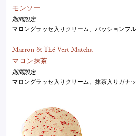
モンソー
期間限定
マロングラッセ入りクリーム、パッションフ
Marron & Thé Vert Matcha
フルーツとヨーグルトのマカ
＜麻布台ヒ
マロン抹茶
ロン
催事出店の
期間限定
「ヴルーテ」販売のお知らせ
マロングラッセ入りクリーム、抹茶入りガナ
ピエール・エルメ・パリ
Notre Maison