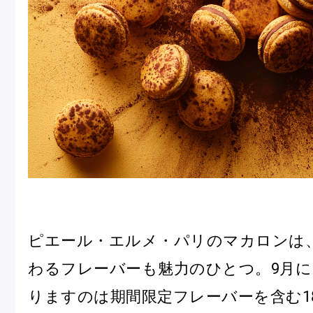
冷
アイス
Ent
Glaces
livr
季節の商品
Produits de saison
SUMMER GIFT 2026
ピエール・エルメ・パリのマカロンは
わるフレーバーも魅力のひとつ。9月
りますのは期間限定フレーバーを含む1
Macarons