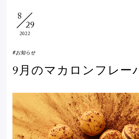
Macarons
Pâti
8
29
アニバーサリー
2022
チ
ケーキ
Cho
Gâteaux
#お知らせ
d'Anniversaire
9月のマカロンフレー
ク
焼き菓子
他
Sablé et gateaux de
voyage
Vie
紅茶
贈
Thés
Cad