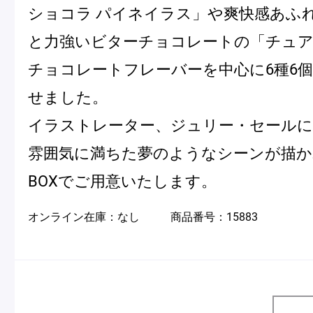
ショコラ パイネイラス」や爽快感あふ
と力強いビターチョコレートの「チュ
Pâtisseries
チョコレートフレーバーを中心に6種6
せました。
Gift
イラストレーター、ジュリー・セール
雰囲気に満ちた夢のようなシーンが描か
BOXでご用意いたします。
お知らせ
オンライン在庫：
なし
商品番号：
15883
Journal & Informations