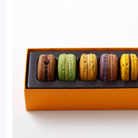
Macarons
Pâti
アニバーサリー
チ
ケーキ
Cho
Gâteaux
d'Anniversaire
ク
焼き菓子
他
Sablé et gateaux de
voyage
Vie
紅茶
贈
Thés
Cad