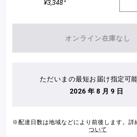
¥3,348
※
オンライン在庫なし
フルーツとヨーグルトのマカ
＜麻布台ヒ
ロン
催事出店の
「ヴルーテ」販売のお知らせ
ただいまの最短お届け指定可
2026 年 8 月 9 日
ピエール・エルメ・パリ
Notre Maison
※配達日数は地域などにより前後します。詳
ついて