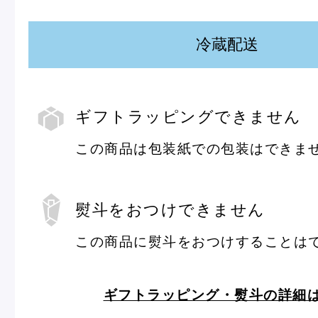
ピエール・エルメについて
ブラン
冷蔵配送
店舗一覧
ギフトラッピングできません
Nos adresses
この商品は包装紙での包装はできま
ギ
フ
ト
国内ブティック一覧
海外ブ
ラ
ッ
ピ
熨斗をおつけできません
ン
グ
この商品に熨斗をおつけすることは
熨
斗
ガイド
ログイン
ギフトラッピング・熨斗の詳細