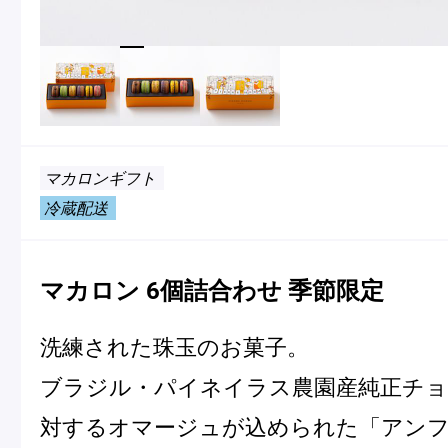
冷
アイス
Ent
Glaces
livr
マカロンギフト
季節の商品
冷蔵配送
Produits de saison
マカロン 6個詰合わせ 季節限定
SUMMER GIFT 2026
洗練された珠玉のお菓子。
ブラジル・パイネイラス農園産純正チ
対するオマージュが込められた「アン
Macarons