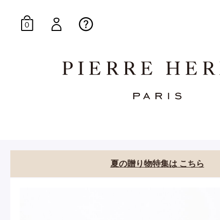
0
オンラインブティッ
E-Gourmandise
夏の贈り物特集は こちら
マカロンギフト
生