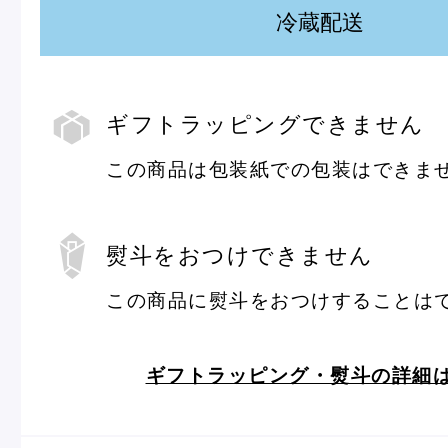
ピエール・エルメについて
ブラン
冷蔵配送
ギフトラッピングできません
店舗一覧
この商品は包装紙での包装はできま
ギ
Nos adresses
フ
ト
ラ
ッ
ピ
国内ブティック一覧
海外ブ
熨斗をおつけできません
ン
グ
この商品に熨斗をおつけすることは
熨
斗
ガイド
ギフトラッピング・熨斗の詳細
ログイン