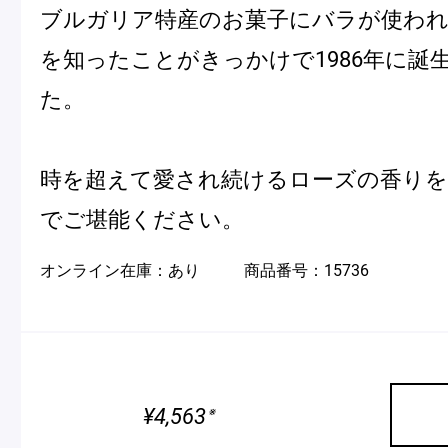
ブルガリア特産のお菓子にバラが使わ
を知ったことがきっかけで1986年に誕
Pâtisseries
た。
Gift
時を超えて愛され続けるローズの香りを
でご堪能ください。
オンライン在庫：
あり
商品番号：
15736
お知らせ
Journal & Informations
¥4,563
※