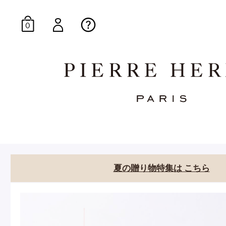
0
オンラインブティッ
E-Gourmandise
夏の贈り物特集は こちら
マカロンギフト
生