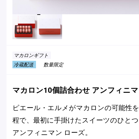
冷
アイス
Ent
Glaces
livr
マカロンギフト
季節の商品
冷蔵配送
数量限定
Produits de saison
マカロン10個詰合わせ アンフィニマ
SUMMER GIFT 2026
ピエール・エルメがマカロンの可能性を
程で、最初に手掛けたスイーツのひとつ
アンフィニマン ローズ。
Macarons