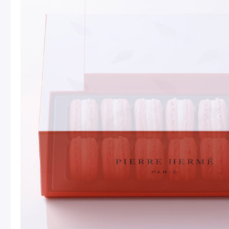
Macarons
Pâti
アニバーサリー
チ
ケーキ
Cho
Gâteaux
d'Anniversaire
ク
焼き菓子
他
Sablé et gateaux de
voyage
Vie
紅茶
贈
Thés
Cad