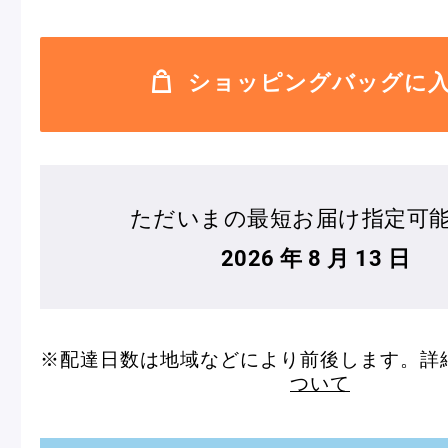
ショッピングバッグに
フルーツとヨーグルトのマカ
＜麻布台ヒ
ロン
催事出店の
ただいまの最短お届け指定可
「ヴルーテ」販売のお知らせ
2026 年 8 月 13 日
ピエール・エルメ・パリ
※配達日数は地域などにより前後します。詳
ついて
Notre Maison