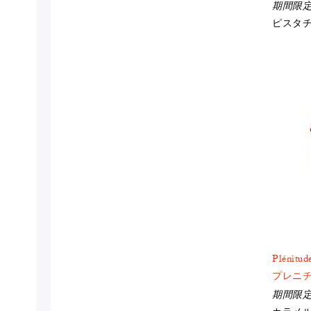
期間限
ピスタ
Plénitud
プレニ
期間限