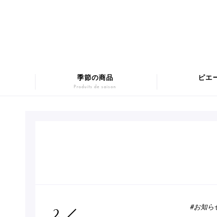
季節の商品
ピエ
Produits de saison
マカロンギフト
Macarons
SUMM
チョコレート
Chocolats
Pâtis
#お知ら
2