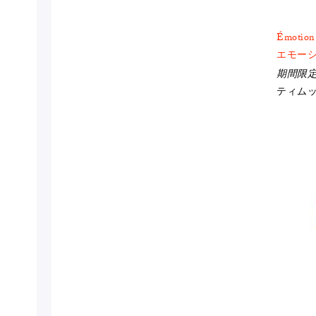
Émotion
エモー
期間限
ティム