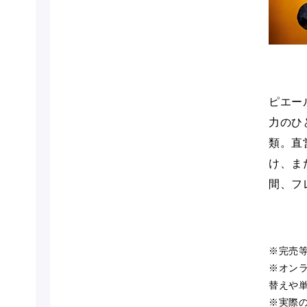
ピエー
力のひ
類。直
け、ま
間、フ
※完売
※オン
替えや
※実際