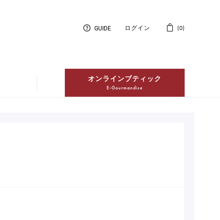
GUIDE
ログイン
0
オンラインブティック
E-Gourmandise
紅茶
Thés
冷凍配送ケーキ
Entremets Glacés en livraison à
domicile