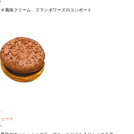
定
チオ風味クリーム、フランボワーズのコンポート
e
チュード
定