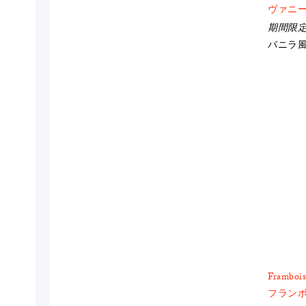
ヴァニー
期間限
バニラ
Frambois
フランボ