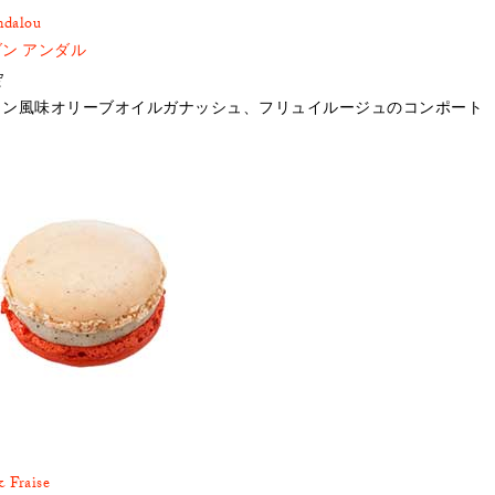
ndalou
ン アンダル
定
リン風味オリーブオイルガナッシュ、フリュイルージュのコンポート
& Fraise