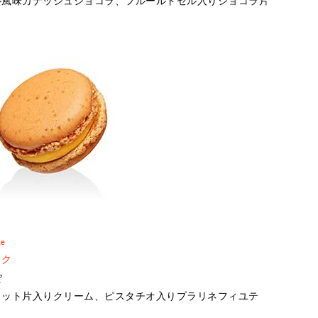
ル風味ガナッシュショコラ、フルールドセル入りショコラ片
ue
スク
定
コット片入りクリーム、ピスタチオ入りプラリネフィユテ