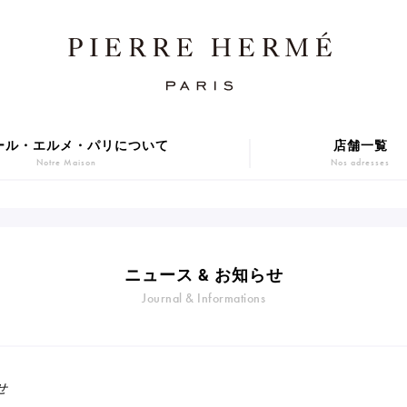
ール・エルメ・パリについて
店舗一覧
Notre Maison
Nos adresses
焼き菓子
アニバーサリーケーキ
Sablé et gateaux de voyage
Gâteaux d'Anniversaire
ER GIFT 2026
Macarons
ニュース & お知らせ
贈り物
アイス
Journal & Informations
Cadeaux
Glaces
series
Gift
せ