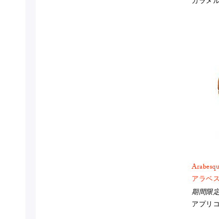
カラメ
Arabesq
アラベ
期間限
アプリ