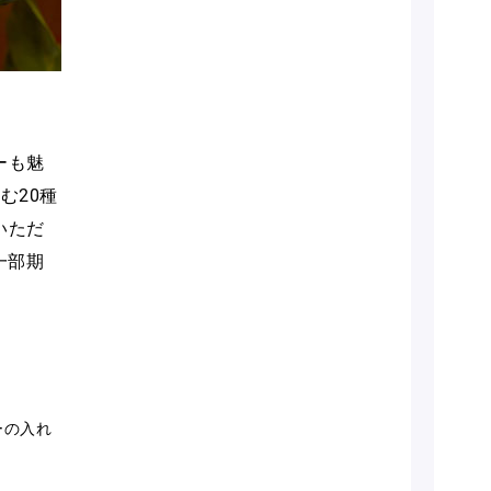
ーも魅
む20種
いただ
一部期
ーの入れ