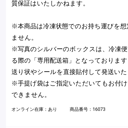
質保証はいたしかねます。
※本商品は冷凍状態でのお持ち運びを想
ません。
※写真のシルバーのボックスは、冷凍便
フルーツとヨーグルトのマカ
＜麻布台ヒ
る際の「専用配送箱」となっております
ロン
催事出店の
「ヴルーテ」販売のお知らせ
送り状やシールを直接貼付して発送いた
※手提げ袋はご指定いただいてもお付
できません。
ピエール・エルメ・パリ
オンライン在庫：
あり
商品番号：
16073
Notre Maison