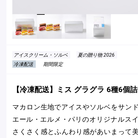
冷
アイス
Ent
Glaces
livr
アイスクリーム・ソルベ
夏の贈り物 2026
季節の商品
冷凍配送
期間限定
Produits de saison
【冷凍配送】ミス グラグラ 6種6個
SUMMER GIFT 2026
マカロン生地でアイスやソルベをサン
エール・エルメ・パリのオリジナルス
さくさく感とふんわり感があいまって
Macarons