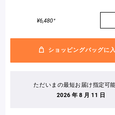
ピエール・エルメについて
ブラン
¥6,480
※
店舗一覧
Nos adresses
ショッピングバッグに
国内ブティック一覧
海外ブ
ただいまの最短お届け指定可
ガイド
2026 年 8 月 11 日
ログイン