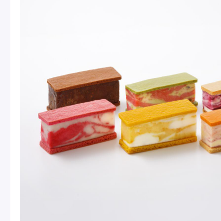
Macarons
Pâti
アニバーサリー
チ
ケーキ
Cho
Gâteaux
d'Anniversaire
ク
焼き菓子
他
Sablé et gateaux de
voyage
Vie
紅茶
贈
Thés
Cad