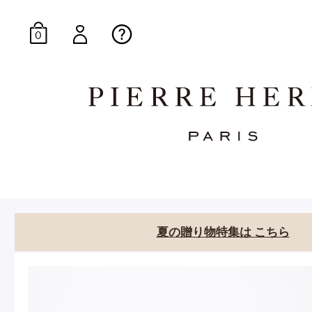
0
オンラインブティッ
E-Gourmandise
夏の贈り物特集は こちら
マカロンギフト
生