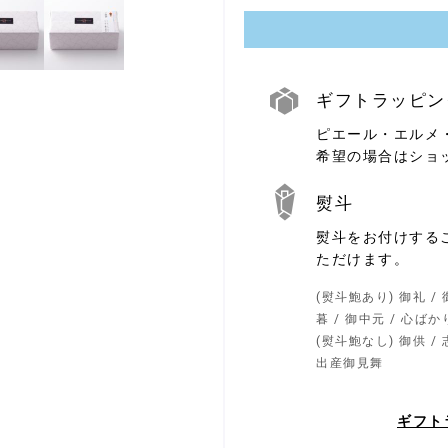
ギフトラッピン
ピエール・エルメ
ギ
フ
希望の場合はショ
ト
ラ
ッ
熨斗
ピ
ン
熨斗をお付けする
熨
グ
斗
ただけます。
(熨斗鮑あり) 御礼 / 御
暮 / 御中元 / 心ばか
(熨斗鮑なし) 御供 / 志
出産御見舞
ギフト