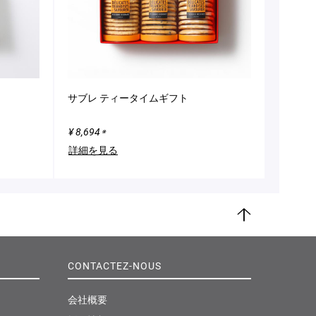
サブレ ティータイムギフト
¥ 8,694
※
詳細を見る
ペ
ー
ジ
CONTACTEZ-NOUS
ト
ッ
プ
会社概要