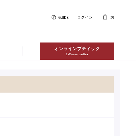
GUIDE
ログイン
0
オンラインブティック
E-Gourmandise
紅茶
Thés
冷凍配送ケーキ
Entremets Glacés en livraison à
domicile