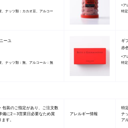
<ア
麦、ナッツ類：カカオ豆、アルコー
特定
ァニーユ
ギフ
赤
<ア
麦、ナッツ類：無、アルコール：無
特定
斗・包装のご指定があり、ご注文数
特
準備に2～3営業日必要なため賞
アレルギー情報
ナ
ります。
ア