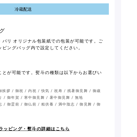
冷蔵配送
グ
・パリ オリジナル包装紙での包装が可能です。ご
ッピングバッグ内で設定してください。
ことが可能です。熨斗の種類は以下からお選びい
挨拶 / 御祝 / 内祝 / 快気 / 祝寿 / 残暑御見舞 / 御歳
り / 御年賀 / 寒中御見舞 / 暑中御見舞 / 無地
 / 御霊前 / 御仏前 / 粗供養 / 満中陰志 / 御見舞 / 御
ラッピング・熨斗の詳細はこちら