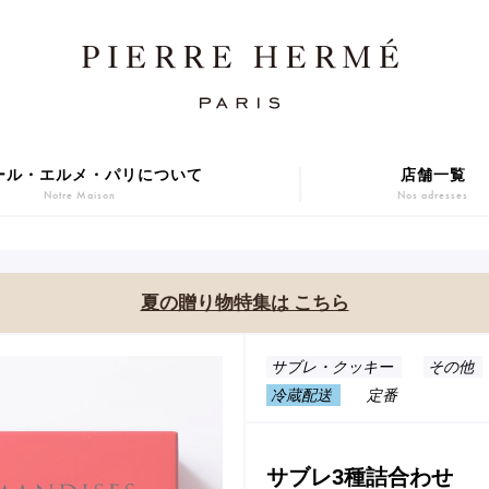
ール・エルメ・パリについて
店舗一覧
Notre Maison
Nos adresses
焼き菓子
アニバーサリーケーキ
Sablé et gateaux de voyage
Gâteaux d'Anniversaire
夏の贈り物特集は こちら
ER GIFT 2026
Macarons
贈り物
アイス
サブレ・クッキー
その他
Cadeaux
Glaces
冷蔵配送
定番
series
Gift
サブレ3種詰合わせ