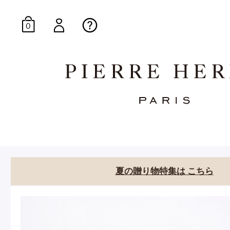
0
オンラインブティッ
E-Gourmandise
夏の贈り物特集は こちら
マカロンギフト
生