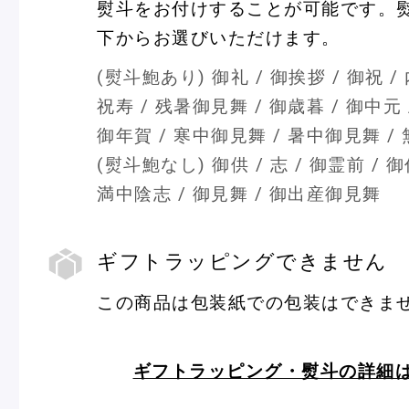
熨斗をお付けすることが可能です。
熨
ピエール・エルメについて
ブラン
斗
下からお選びいただけます。
(熨斗鮑あり) 御礼 / 御挨拶 / 御祝 / 
祝寿 / 残暑御見舞 / 御歳暮 / 御中元 
店舗一覧
御年賀 / 寒中御見舞 / 暑中御見舞 /
Nos adresses
(熨斗鮑なし) 御供 / 志 / 御霊前 / 御
満中陰志 / 御見舞 / 御出産御見舞
国内ブティック一覧
海外ブ
ギフトラッピングできません
この商品は包装紙での包装はできま
ギ
フ
ガイド
ト
ラ
ッ
ギフトラッピング・熨斗の詳細
ピ
ログイン
ン
グ