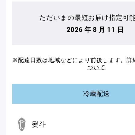
ただいまの最短お届け指定可
2026 年 8 月 11 日
フルーツとヨーグルトのマカ
＜麻布台ヒ
※配達日数は地域などにより前後します。詳
ロン
催事出店の
ついて
「ヴルーテ」販売のお知らせ
冷蔵配送
ピエール・エルメ・パリ
Notre Maison
熨斗