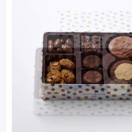
Macarons
Pâti
アニバーサリー
チ
ケーキ
Cho
Gâteaux
d'Anniversaire
ク
焼き菓子
他
Sablé et gateaux de
voyage
Vie
紅茶
贈
Thés
Cad