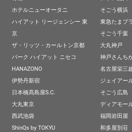
ホテルニューオータニ
そごう横浜
ハイアット リージェンシー 東
東急たまプ
京
そごう千葉
ザ・リッツ・カールトン京都
大丸神戸
パーク ハイアット ニセコ
神戸さんち
HANAZONO
名古屋栄三
伊勢丹新宿
ジェイアー
日本橋髙島屋S.C.
そごう広島
大丸東京
ディアモー
西武池袋
福岡岩田屋
ShinQs by TOKYU
和多屋別荘