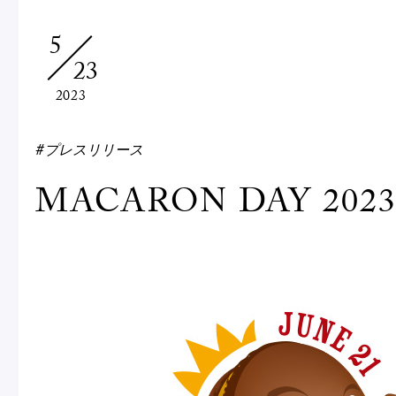
Macarons
Pâti
5
23
アニバーサリー
2023
チ
ケーキ
Cho
Gâteaux
#プレスリリース
d'Anniversaire
MACARON DAY 202
ク
焼き菓子
他
Sablé et gateaux de
voyage
Vie
紅茶
贈
Thés
Cad