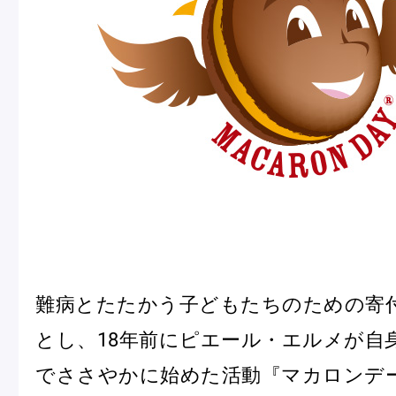
冷
アイス
Ent
Glaces
livr
季節の商品
Produits de saison
SUMMER GIFT 2026
難病とたたかう子どもたちのための寄
とし、18年前にピエール・エルメが自
でささやかに始めた活動『マカロンデー
Macarons