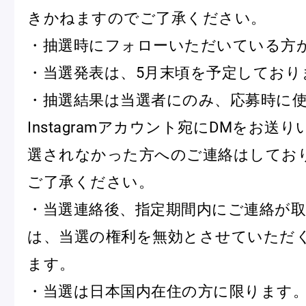
ピエール・エルメについて
ブラン
きかねますのでご了承ください。
・抽選時にフォローいただいている方
・当選発表は、5月末頃を予定しており
店舗一覧
・抽選結果は当選者にのみ、応募時に
Nos adresses
Instagramアカウント宛にDMをお送
選されなかった方へのご連絡はしてお
国内ブティック一覧
海外ブ
ご了承ください。
・当選連絡後、指定期間内にご連絡が
は、当選の権利を無効とさせていただ
ガイド
ます。
ログイン
・当選は日本国内在住の方に限ります