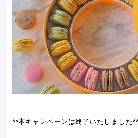
冷
アイス
Ent
Glaces
livr
季節の商品
Produits de saison
SUMMER GIFT 2026
**本キャンペーンは終了いたしました*
Macarons