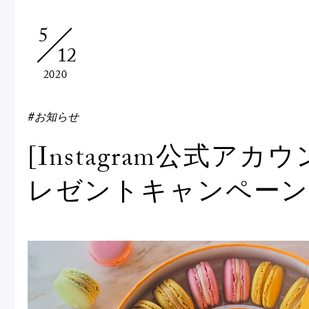
Macarons
Pâti
5
12
アニバーサリー
2020
チ
ケーキ
Cho
Gâteaux
#お知らせ
d'Anniversaire
[Instagram公式アカウ
ク
焼き菓子
レゼントキャンペー
他
Sablé et gateaux de
voyage
Vie
紅茶
贈
Thés
Cad