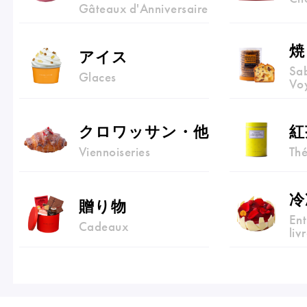
Gâteaux d'Anniversaire
焼
アイス
Sab
Glaces
Vo
フルーツとヨーグルトのマカ
＜麻布台ヒ
クロワッサン・他
紅
ロン
催事出店の
Viennoiseries
Th
「ヴルーテ」販売のお知らせ
冷
贈り物
Ent
Cadeaux
liv
ピエール・エルメ・パリ
Notre Maison