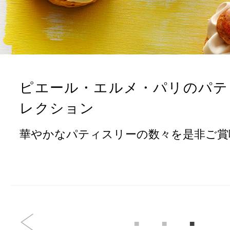
冷
アイス
Ent
Glaces
livr
ピエール・エルメ・パリのパテ
レクション
季節の商品
Produits de saison
華やかなパティスリーの数々を是非ご賞
SUMMER GIFT 2026
Macarons