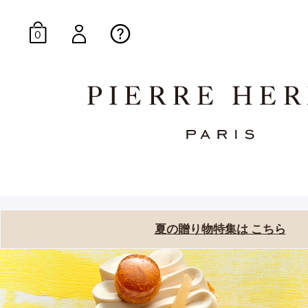
0
オンラインブティッ
E-Gourmandise
夏の贈り物特集は こちら
マカロンギフト
生