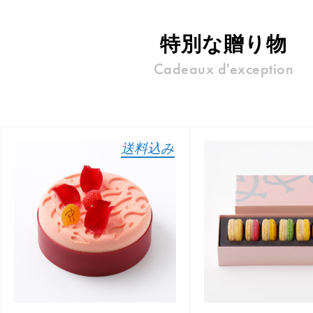
ピエール・エルメについて
ブラン
特別な贈り物
Cadeaux d'exception
店舗一覧
Nos adresses
送料込み
国内ブティック一覧
海外ブ
ガイド
ログイン