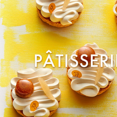
Macarons
Pâti
アニバーサリー
チ
ケーキ
Cho
Gâteaux
d'Anniversaire
ク
焼き菓子
他
Sablé et gateaux de
voyage
Vie
紅茶
贈
Thés
Cad