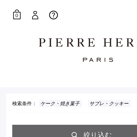
0
オンラインブティッ
E-Gourmandise
検索条件：
ケーク・焼き菓子
サブレ・クッキー
マカロンギフト
生
絞り込む