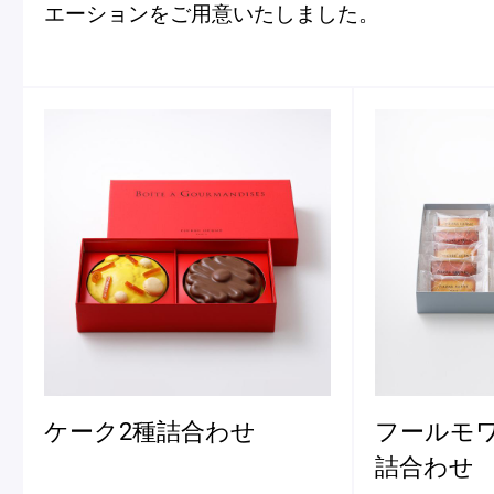
エーションをご用意いたしました。
ケー
その他
冷
アイス
ブテ
Ent
Glaces
livr
パティスリー
菓子
マカロン
季節の商品
Produits de saison
条件で絞り込む
販売条件
商品タイプ
SUMMER GIFT 2026
オンライン販売中
年間定番
ケーク2種詰合わせ
フールモワ
ブティック限定
季節限定
詰合わせ
Macarons
ご予約受付中