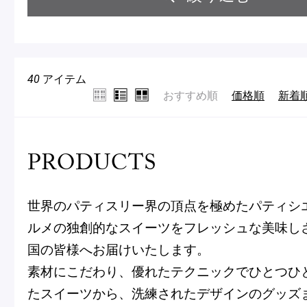
Macarons
Pâti
アニバーサリー
カテゴリーで絞り込む
選択を
40
アイテム
チ
ケーキ
おすすめ順
価格順
新着
Cho
Gâteaux
d'Anniversaire
SUMMER GIFT 2026
マカ
PRODUCTS
ク
焼き菓子
チョコレート
ケー
他
Sablé et gateaux de
voyage
世界のパティスリー界の頂点を極めたパティシ
Vie
ルメの独創的なスイーツをフレッシュな美味し
サブレ・クッキー
紅茶
選
国の皆様へお届けいたします。
択
紅茶
贈
解
アイスクリーム・ソル
素材にこだわり、優れたテクニックでひとつひ
Thés
冷凍
Cad
除
ベ
たスイーツから、洗練されたデザインのグッズ