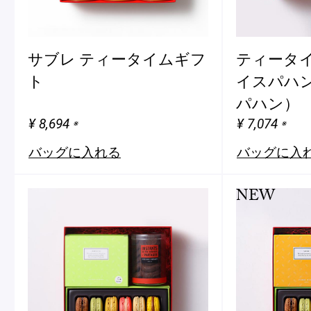
サブレ ティータイムギフ
ティータ
ト
イスパハン
パハン）
¥ 8,694
¥ 7,074
※
※
バッグに入れる
バッグに入
NEW