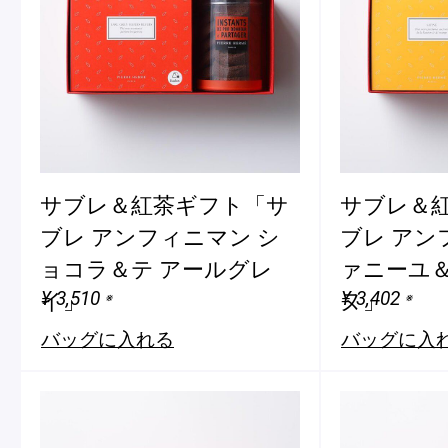
サブレ＆紅茶ギフト「サ
サブレ＆
ブレ アンフィニマン シ
ブレ アン
ョコラ＆テ アールグレ
ァニーユ＆
¥ 3,510
¥ 3,402
イ」
ヌ」
※
※
バッグに入れる
バッグに入