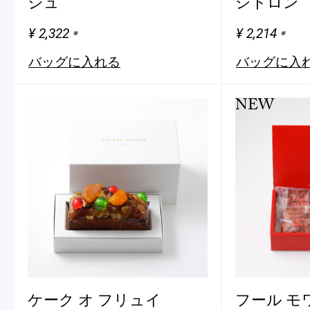
ジュ
シトロン
ピエール・エルメについて
ブラン
¥ 2,322
¥ 2,214
※
※
バッグに入れる
バッグに入
店舗一覧
NEW
Nos adresses
国内ブティック一覧
海外ブ
ガイド
ログイン
ケーク オ フリュイ
フール モ