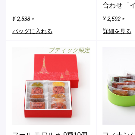
合わせ「
ショッピングバッグ
¥ 2,538
¥ 2,592
※
※
バッグに入れる
詳細を見る
ブティック限定
フール モワルゥ 9種10個
フィナンシ