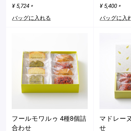
¥ 5,724
¥ 5,400
※
※
バッグに入れる
バッグに入
Pâtisseries
価格帯
お届け方法
〜¥3,000
常温配送
¥3,001〜¥6,000
冷蔵配送
Gift
¥6,001〜¥10,000
冷凍配送
¥10,001〜
店頭受取
お日持ち
熨斗・包装タ
お知らせ
1〜4日
熨斗あり
Journal & Informations
5〜14日
包装あり
15〜20日
フールモワルゥ 4種8個詰
マドレーヌ
30日〜
合わせ
せ