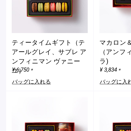
ティータイムギフト（テ
マカロン＆
アールグレイ、サブレ ア
（アンフィ
ンフィニマン ヴァニー
ラ)
¥ 6,750
¥ 3,834
ユ）
※
※
バッグに入れる
バッグに入