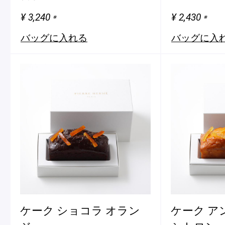
¥ 3,240
¥ 2,430
※
※
バッグに入れる
バッグに入
フルーツとヨーグルトのマカ
＜麻布台ヒ
ロン
催事出店の
「ヴルーテ」販売のお知らせ
ピエール・エルメ・パリ
Notre Maison
ケーク ショコラ オラン
ケーク ア