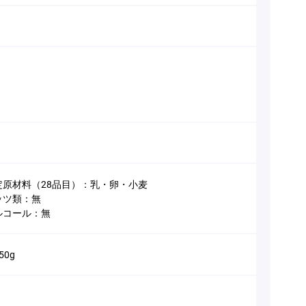
定原材料（28品目）：乳・卵・小麦
ッツ類：無
ルコール：無
50g