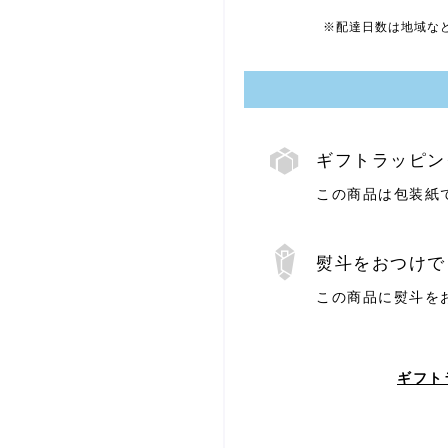
※配達日数は地域な
ギフトラッピン
この商品は包装紙
ギ
フ
ト
ラ
ッ
熨斗をおつけで
ピ
ン
この商品に熨斗を
熨
グ
斗
ギフト