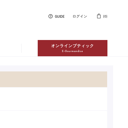
GUIDE
ログイン
0
オンラインブティック
E-Gourmandise
紅茶
Thés
冷凍配送ケーキ
Entremets Glacés en livraison à
domicile