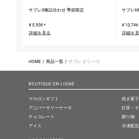
サブレ3種詰合わせ 季節限定
サブレ6
¥ 5,508
¥ 10,746
※
詳細を見る
詳細を
HOME
商品一覧
サブレ オリーヴ
BOUTIQUE EN LIGNE
マカロンギフト
焼き菓子
アニバーサリーケーキ
紅茶・そ
チョコレート
贈り物
アイス
冷凍配送