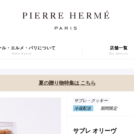
ール・エルメ・パリについて
店舗一覧
Notre Maison
Nos adresses
焼き菓子
アニバーサリーケーキ
Sablé et gateaux de voyage
Gâteaux d'Anniversaire
夏の贈り物特集は こちら
ER GIFT 2026
Macarons
贈り物
アイス
サブレ・クッキー
Cadeaux
Glaces
冷蔵配送
期間限定
series
Gift
サブレ オリーヴ