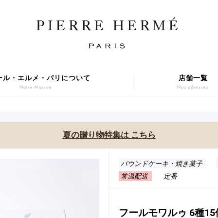
ール・エルメ・パリについて
店舗一覧
Notre Maison
Nos adresses
焼き菓子
アニバーサリーケーキ
Sablé et gateaux de voyage
Gâteaux d'Anniversaire
夏の贈り物特集は こちら
ER GIFT 2026
Macarons
贈り物
アイス
パウンドケーキ・焼き菓子
Cadeaux
Glaces
常温配送
定番
series
Gift
フールモワルゥ 6種1