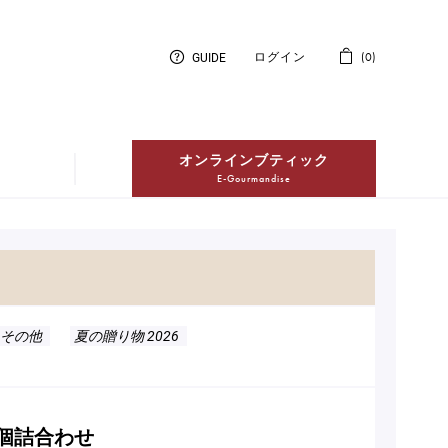
GUIDE
ログイン
0
オンラインブティック
E-Gourmandise
紅茶
Thés
冷凍配送ケーキ
その他
夏の贈り物 2026
Entremets Glacés en livraison à
domicile
5個詰合わせ