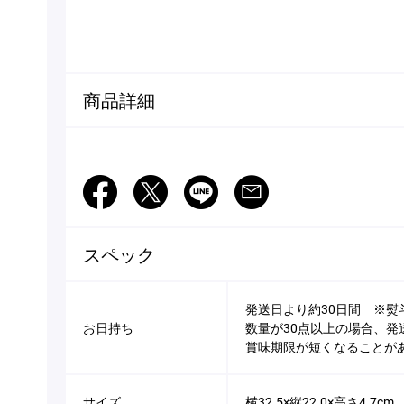
商品詳細
Facebook
Twitter
LINE
Mail
スペック
発送日より約30日間 ※
お日持ち
数量が30点以上の場合、発
賞味期限が短くなることが
サイズ
横32.5×縦22.0×高さ4.7cm