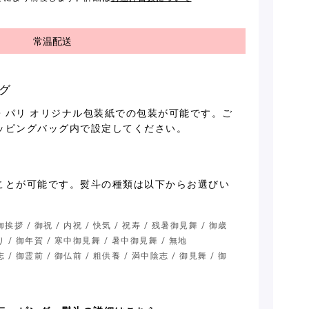
常温配送
グ
・パリ オリジナル包装紙での包装が可能です。ご
ッピングバッグ内で設定してください。
ことが可能です。熨斗の種類は以下からお選びい
挨拶 / 御祝 / 内祝 / 快気 / 祝寿 / 残暑御見舞 / 御歳
り / 御年賀 / 寒中御見舞 / 暑中御見舞 / 無地
 / 御霊前 / 御仏前 / 粗供養 / 満中陰志 / 御見舞 / 御