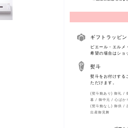
ギフトラッピン
ピエール・エルメ
ギ
フ
希望の場合はショ
ト
ラ
ッ
熨斗
ピ
ン
熨斗をお付けする
熨
グ
斗
ただけます。
(熨斗鮑あり) 御礼 / 御
暮 / 御中元 / 心ばか
(熨斗鮑なし) 御供 / 志
出産御見舞