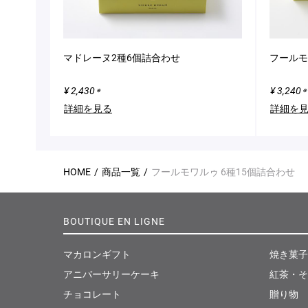
マドレーヌ2種6個詰合わせ
フールモ
¥ 2,430
¥ 3,240
※
※
詳細を見る
詳細を
HOME
商品一覧
フールモワルゥ 6種15個詰合わせ
BOUTIQUE EN LIGNE
マカロンギフト
焼き菓子
アニバーサリーケーキ
紅茶・そ
チョコレート
贈り物