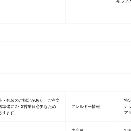
ギフト
熨斗・包装のご指定があり、ご注文
特
送準備に2～3営業日必要なため
アレルギー情報
ナ
あります。
ア
内容量
15