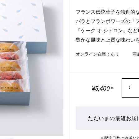
フランス伝統菓子を独創的
バラとフランボワーズの「フ
「ケーク オ シトロン」な
豊かな風味と上質な味わい
オンライン在庫：
あり
商
¥5,400
1
※
ただいまの最短お届
※配達日数は地域な