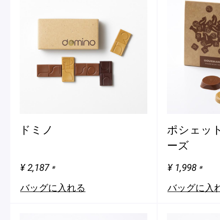
ドミノ
ポシェット
ーズ
¥ 2,187
¥ 1,998
※
※
バッグに入れる
バッグに入