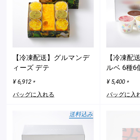
ピエール・エルメについて
ブラン
店舗一覧
Nos adresses
【冷凍配送】グルマンデ
【冷凍配送
ィーズ デテ
ルベ 6種
国内ブティック一覧
海外ブ
¥ 6,912
¥ 5,400
※
※
バッグに入れる
バッグに入
ガイド
送料込み
ログイン