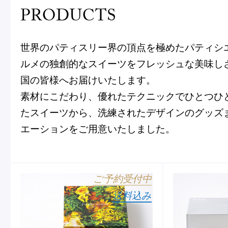
PRODUCTS
世界のパティスリー界の頂点を極めたパティシ
ルメの独創的なスイーツをフレッシュな美味し
国の皆様へお届けいたします。
フルーツとヨーグルトのマカ
＜麻布台ヒ
素材にこだわり、優れたテクニックでひとつひ
ロン
催事出店の
たスイーツから、洗練されたデザインのグッズ
「ヴルーテ」販売のお知らせ
エーションをご用意いたしました。
ピエール・エルメ・パリ
ご予約受付中
送料込み
Notre Maison