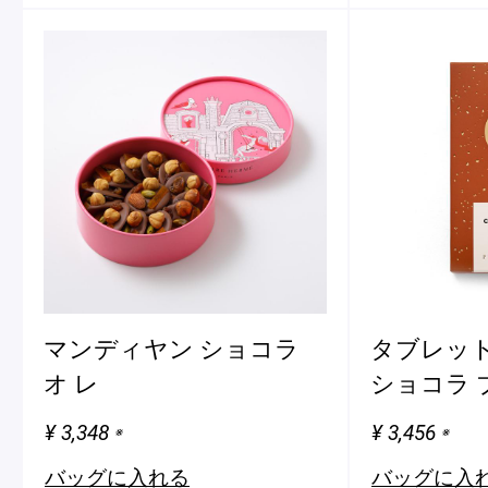
マンディヤン ショコラ
タブレット
オ レ
ショコラ 
¥ 3,348
¥ 3,456
※
※
バッグに入れる
バッグに入