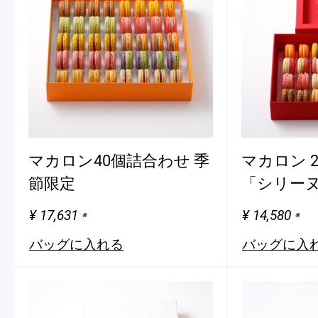
マカロン40個詰合わせ 季
マカロン 
節限定
「シリー
¥ 17,631
¥ 14,580
※
※
バッグに入れる
バッグに入