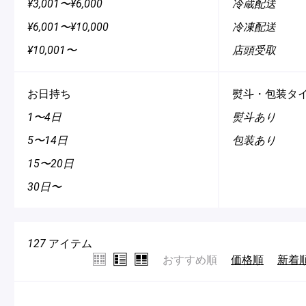
¥3,001〜¥6,000
冷蔵配送
¥6,001〜¥10,000
冷凍配送
¥10,001〜
店頭受取
Pâtisseries
お日持ち
熨斗・包装タ
Gift
1〜4日
熨斗あり
5〜14日
包装あり
15〜20日
30日〜
お知らせ
Journal & Informations
127
アイテム
おすすめ順
価格順
新着