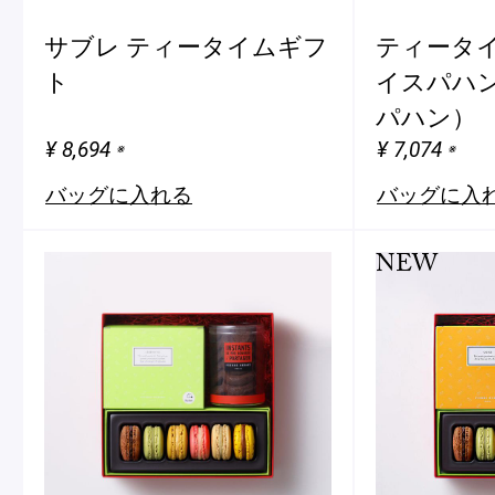
サブレ ティータイムギフ
ティータ
ト
イスパハン
パハン）
¥ 8,694
¥ 7,074
※
※
バッグに入れる
バッグに入
NEW