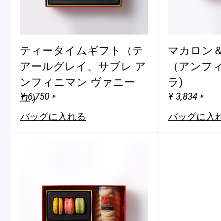
ティータイムギフト（テ
マカロン＆
アールグレイ、サブレ ア
（アンフィ
ンフィニマン ヴァニー
ラ)
¥ 6,750
¥ 3,834
ユ）
※
※
バッグに入れる
バッグに入