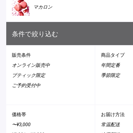
マカロン
冷
アイス
Ent
Glaces
livr
条件で絞り込む
販売条件
商品タイプ
季節の商品
オンライン販売中
年間定番
Produits de saison
ブティック限定
季節限定
ご予約受付中
SUMMER GIFT 2026
価格帯
お届け方法
〜¥3,000
常温配送
Macarons