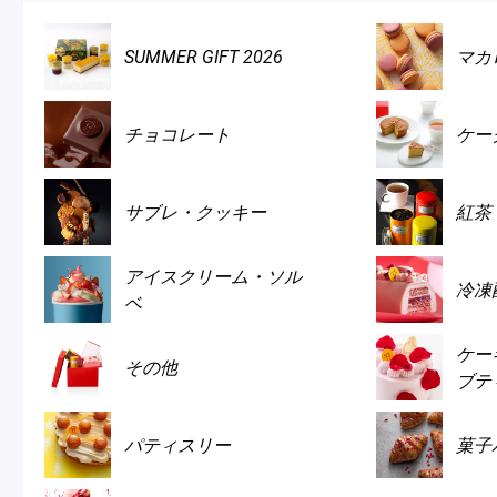
Macarons
Pâti
SUMMER GIFT 2026
マカ
アニバーサリー
チ
チョコレート
ケー
ケーキ
Cho
Gâteaux
d'Anniversaire
サブレ・クッキー
紅茶
ク
焼き菓子
アイスクリーム・ソル
冷凍
他
ベ
Sablé et gateaux de
voyage
Vie
ケー
その他
ブテ
紅茶
贈
パティスリー
菓子
Thés
Cad