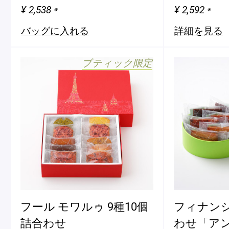
¥ 2,538
¥ 2,592
※
※
バッグに入れる
詳細を見る
ブティック限定
フール モワルゥ 9種10個
フィナンシ
詰合わせ
わせ「ア