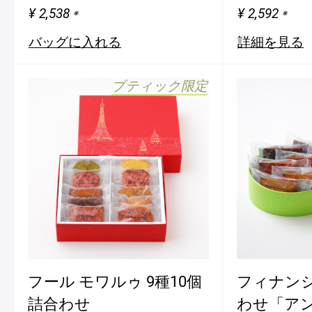
¥ 2,538
¥ 2,592
※
※
バッグに入れる
詳細を見る
ブティック限定
フール モワルゥ 9種10個
フィナンシ
詰合わせ
わせ「ア