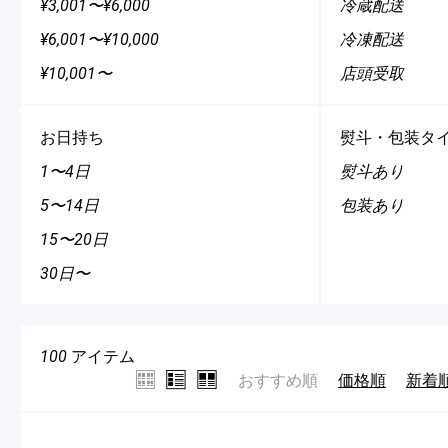
¥3,001〜¥6,000
冷蔵配送
¥6,001〜¥10,000
冷凍配送
¥10,001〜
店頭受取
Pâtisseries
お日持ち
熨斗・包装タ
Gift
1〜4日
熨斗あり
5〜14日
包装あり
15〜20日
30日〜
お知らせ
Journal & Informations
100
アイテム
おすすめ順
価格順
新着