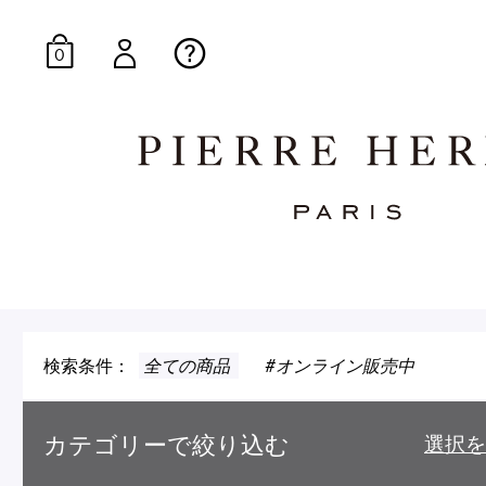
0
オンラインブティッ
E-Gourmandise
検索条件：
全ての商品
オンライン販売中
カテゴリーで絞り込む
選択を
マカロンギフト
生