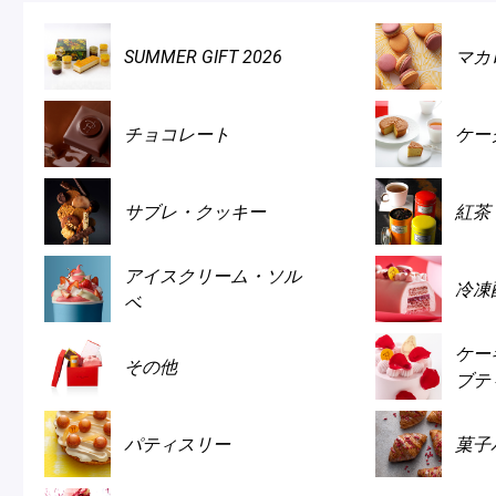
Macarons
Pâti
SUMMER GIFT 2026
マカ
アニバーサリー
チ
チョコレート
ケー
ケーキ
Cho
Gâteaux
d'Anniversaire
サブレ・クッキー
紅茶
ク
焼き菓子
アイスクリーム・ソル
冷凍
他
ベ
Sablé et gateaux de
voyage
Vie
ケー
その他
ブテ
紅茶
贈
パティスリー
菓子
Thés
Cad