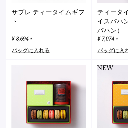
サブレ ティータイムギフ
ティータ
ト
イスパハン
パハン）
¥ 8,694
¥ 7,074
※
※
バッグに入れる
バッグに入
NEW