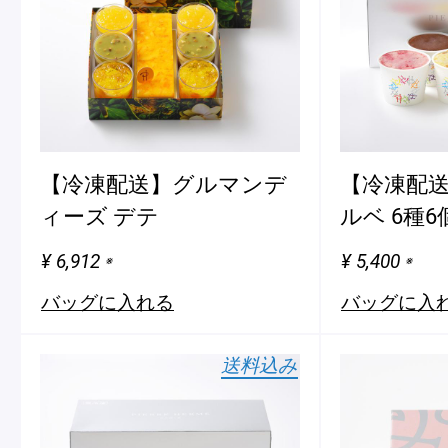
ピエール・エルメについて
ブラン
店舗一覧
Nos adresses
【冷凍配送】グルマンデ
【冷凍配送
ィーズ デテ
ルベ 6種
国内ブティック一覧
海外ブ
¥ 6,912
¥ 5,400
※
※
バッグに入れる
バッグに入
ガイド
送料込み
ログイン