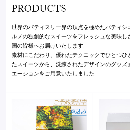
PRODUCTS
世界のパティスリー界の頂点を極めたパティシ
ルメの独創的なスイーツをフレッシュな美味し
国の皆様へお届けいたします。
フルーツとヨーグルトのマカ
＜麻布台ヒ
素材にこだわり、優れたテクニックでひとつひ
ロン
催事出店の
たスイーツから、洗練されたデザインのグッズ
「ヴルーテ」販売のお知らせ
エーションをご用意いたしました。
ピエール・エルメ・パリ
ご予約受付中
送料込み
Notre Maison