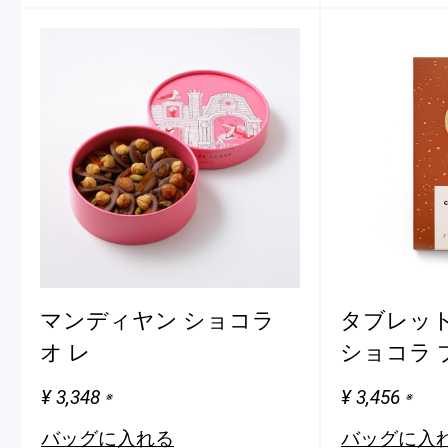
マンディヤン ショコラ
タブレット
オ レ
ショコラ 
¥ 3,348
¥ 3,456
※
※
バッグに入れる
バッグに入