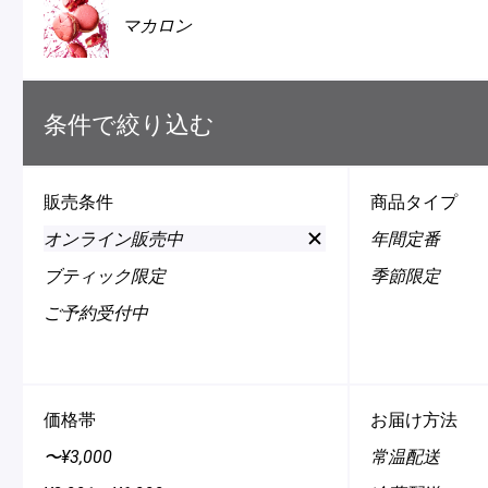
マカロン
冷
アイス
Ent
Glaces
livr
条件で絞り込む
販売条件
商品タイプ
季節の商品
オンライン販売中
年間定番
選
Produits de saison
択
ブティック限定
季節限定
解
ご予約受付中
除
SUMMER GIFT 2026
価格帯
お届け方法
〜¥3,000
常温配送
Macarons