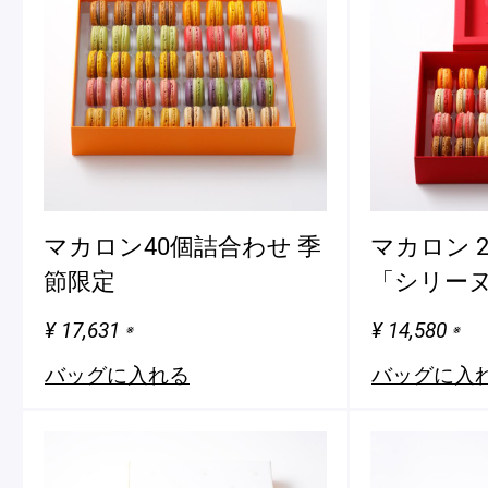
マカロン40個詰合わせ 季
マカロン 
節限定
「シリー
¥ 17,631
¥ 14,580
※
※
バッグに入れる
バッグに入