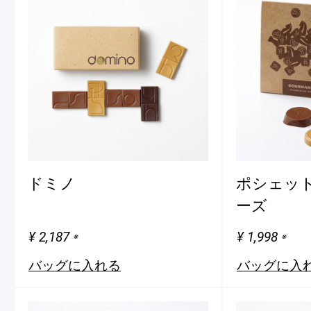
ドミノ
ポシェット
ーズ
¥ 2,187
¥ 1,998
※
※
バッグに入れる
バッグに入