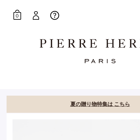
0
オンラインブティッ
E-Gourmandise
夏の贈り物特集は こちら
マカロンギフト
生