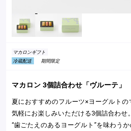
冷
アイス
Ent
Glaces
livr
マカロンギフト
季節の商品
冷蔵配送
期間限定
Produits de saison
マカロン 3個詰合わせ「ヴルーテ」
SUMMER GIFT 2026
夏におすすめのフルーツ×ヨーグルトの
気軽にお楽しみいただける3個詰合わせ
“歯ごたえのあるヨーグルト”を味わう
Macarons