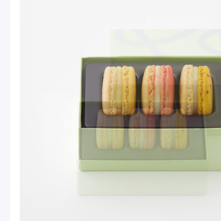
Macarons
Pâti
アニバーサリー
チ
ケーキ
Cho
Gâteaux
d'Anniversaire
ク
焼き菓子
他
Sablé et gateaux de
voyage
Vie
紅茶
贈
Thés
Cad