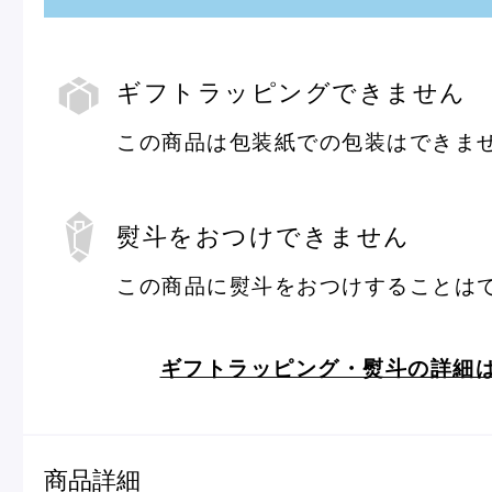
ピエール・エルメについて
ブラン
ギフトラッピングできません
この商品は包装紙での包装はできま
店舗一覧
ギ
フ
ト
Nos adresses
ラ
ッ
ピ
熨斗をおつけできません
ン
グ
国内ブティック一覧
海外ブ
この商品に熨斗をおつけすることは
熨
斗
ギフトラッピング・熨斗の詳細
ガイド
ログイン
商品詳細