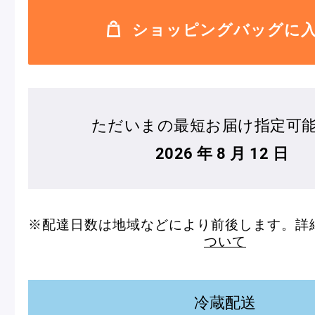
ショッピングバッグに
ただいまの最短お届け指定可
フルーツとヨーグルトのマカ
＜麻布台ヒ
ロン
催事出店の
2026 年 8 月 12 日
「ヴルーテ」販売のお知らせ
※配達日数は地域などにより前後します。詳
ついて
ピエール・エルメ・パリ
Notre Maison
冷蔵配送