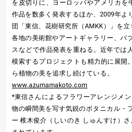
を皮切りに、ヨーロッパやアメリカを
ショッピングバッグ
作品を数多く発表するほか、2009年よ
団「東信、花樹研究所（AMKK）」を
各地の美術館やアートギャラリー、パ
スなどで作品発表を重ねる。近年では
模索するプロジェクトも精力的に展開
ら植物の美を追求し続けている。
www.azumamakoto.com
*東信さんによるフラワーアレンジメ
物の瞬間美を写す気鋭のボタニカル・
ー 椎木俊介（しいのき しゅんすけ）
されています