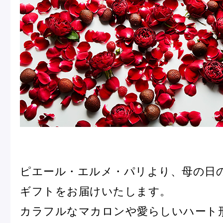
冷
アイス
Ent
Glaces
livr
季節の商品
Produits de saison
SUMMER GIFT 2026
ピエール・エルメ・パリより、母の日
ギフトをお届けいたします。
カラフルなマカロンや愛らしいハート
Macarons