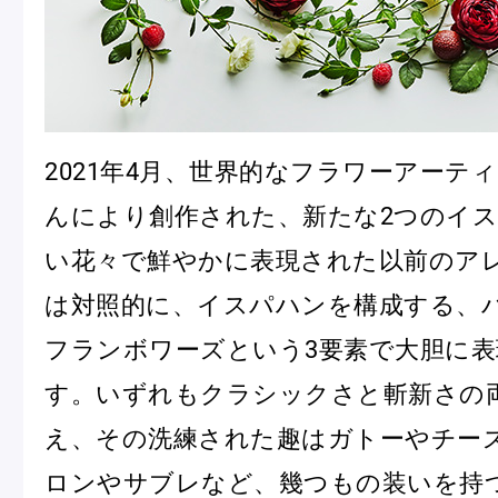
2021年4月、世界的なフラワーアーテ
フルーツとヨーグルトのマカ
＜麻布台ヒ
んにより創作された、新たな2つのイ
ロン
催事出店の
い花々で鮮やかに表現された以前のア
「ヴルーテ」販売のお知らせ
は対照的に、イスパハンを構成する、
フランボワーズという3要素で大胆に
ピエール・エルメ・パリ
す。いずれもクラシックさと斬新さの
え、その洗練された趣はガトーやチー
Notre Maison
ロンやサブレなど、幾つもの装いを持