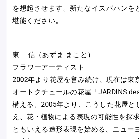
ピエール・エルメについて
ブラン
を想起させます。新たなイスパハンを
堪能ください。
店舗一覧
Nos adresses
東 信（あずま まこと）
フラワーアーティスト
国内ブティック一覧
海外ブ
2002年より花屋を営み続け、現在は東
オートクチュールの花屋「JARDINS des
構える。2005年より、こうした花屋と
ガイド
え、花・植物による表現の可能性を探
ともいえる造形表現を始める。ニュー
ログイン