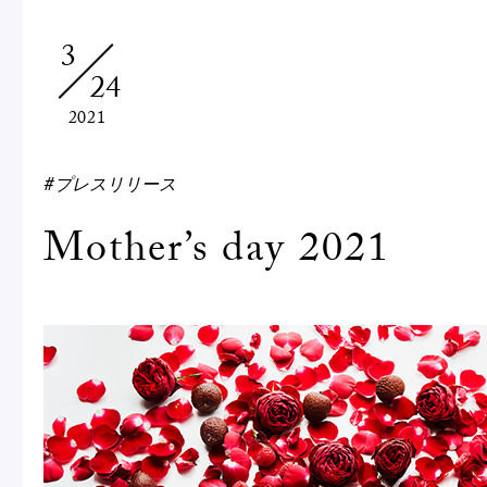
Macarons
Pâti
3
24
アニバーサリー
2021
チ
ケーキ
Cho
Gâteaux
#プレスリリース
d'Anniversaire
Mother’s day 2021
ク
焼き菓子
他
Sablé et gateaux de
voyage
Vie
紅茶
贈
Thés
Cad