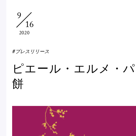
Macarons
Pâti
9
16
アニバーサリー
2020
チ
ケーキ
Cho
Gâteaux
#プレスリリース
d'Anniversaire
ピエール・エルメ・パ
ク
焼き菓子
餅
他
Sablé et gateaux de
voyage
Vie
紅茶
贈
Thés
Cad