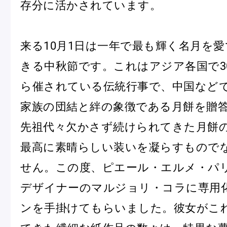
存分に活かされています。
来る10月1日は一年で最も輝く名月を
きる中秋節です。これはアジア各国で30
ら催されている伝統行事で、中国など
フルーツとヨーグルトのマカ
＜麻布台ヒ
家族の団結と絆の象徴である月餅を贈
ロン
催事出店の
「ヴルーテ」販売のお知らせ
先祖代々欠かさず続けられてきた月餅
最高に素晴らしい装いを凝らすもので
せん。この度、ピエール・エルメ・パ
ピエール・エルメ・パリ
デザイナーのマルジョリ・コラに専用
Notre Maison
ンを手掛けてもらいました。彼女がこ