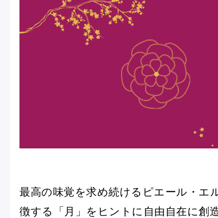
冷
アイス
Ent
Glaces
livr
季節の商品
Produits de saison
SUMMER GIFT 2026
最高の味覚を求め続けるピエール・エ
徴する「月」をヒントに自由自在に創
Macarons