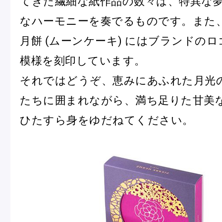
てきた繊細な紙作品の数々は、特異な
ピエール・エルメについて
ブラン
なハーモニーを奏でるものです。また
月餅 (ムーンケーキ) にはブランドの
模様を刻印しています。
店舗一覧
それではどうぞ、恵みにあふれた月光
Nos adresses
たちに囲まれながら、満ち足りた甘美
ひたすら身をゆだねてください。
国内ブティック一覧
海外ブ
ガイド
ログイン