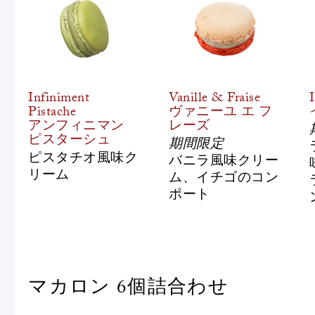
Infiniment
Vanille & Fraise
Pistache
ヴァニーユ エ フ
アンフィニマン
レーズ
フルーツとヨーグルトのマカ
＜麻布台ヒ
ピスターシュ
期間限定
ロン
催事出店の
ピスタチオ風味ク
バニラ風味クリー
「ヴルーテ」販売のお知らせ
リーム
ム、イチゴのコン
ポート
ピエール・エルメ・パリ
Notre Maison
マカロン 6個詰合わせ