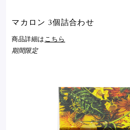
冷
アイス
Ent
Glaces
マカロン 3個詰合わせ
livr
商品詳細は
こちら
期間限定
季節の商品
Produits de saison
SUMMER GIFT 2026
Macarons