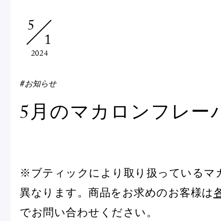
Macarons
Pâti
5
1
アニバーサリー
2024
チ
ケーキ
Cho
Gâteaux
#お知らせ
d'Anniversaire
5月のマカロンフレー
ク
焼き菓子
他
Sablé et gateaux de
voyage
Vie
※ブティックにより取り扱っているマ
紅茶
贈
異なります。商品をお求めのお客様は
Thés
Cad
でお問い合わせください。