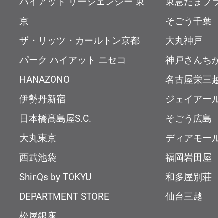
ハイアット リージェンシー 東
東急たまプ
京
そごう千葉
ザ・リッツ・カールトン京都
大丸神戸
パーク ハイアット ニセコ
神戸さんち
HANAZONO
名古屋栄三
伊勢丹新宿
ジェイアー
日本橋髙島屋S.C.
そごう広島
大丸東京
ディアモー
西武池袋
福岡岩田屋
ShinQs by TOKYU
和多屋別荘
DEPARTMENT STORE
仙台三越
松屋銀座