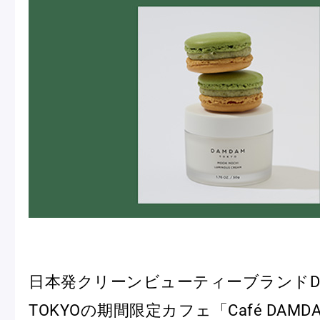
冷
アイス
Ent
Glaces
livr
季節の商品
Produits de saison
SUMMER GIFT 2026
日本発クリーンビューティーブランドDA
TOKYOの期間限定カフェ「Café DAMD
Macarons