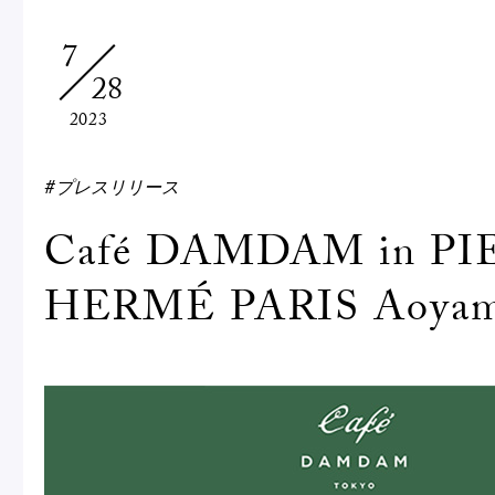
Macarons
Pâti
7
28
アニバーサリー
2023
チ
ケーキ
Cho
Gâteaux
#プレスリリース
d'Anniversaire
Café DAMDAM in PI
ク
焼き菓子
HERMÉ PARIS Aoya
他
Sablé et gateaux de
voyage
Vie
紅茶
贈
Thés
Cad