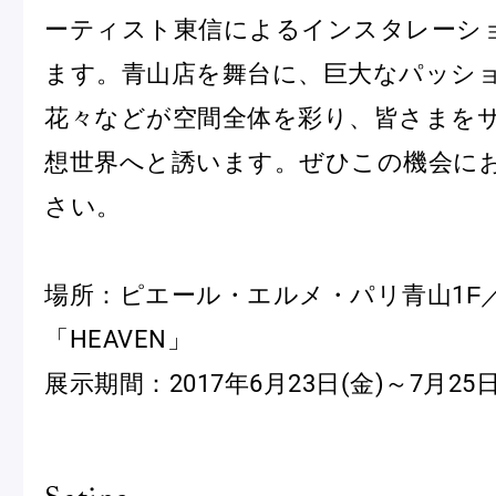
ーティスト東信によるインスタレーシ
ます。青山店を舞台に、巨大なパッシ
Pâtisseries
花々などが空間全体を彩り、皆さまを
想世界へと誘います。ぜひこの機会に
Gift
さい。
場所：ピエール・エルメ・パリ青山1F／
「HEAVEN」
お知らせ
展示期間：2017年6月23日(金)～7月25日
Journal & Informations