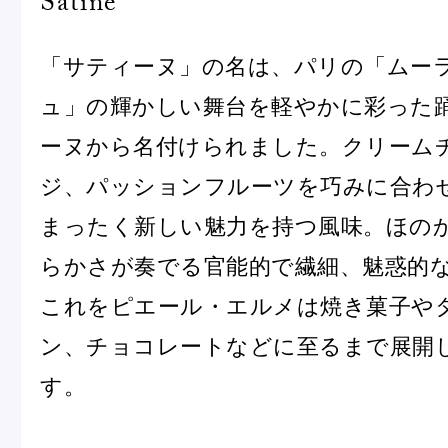
Satine
「サティーヌ」の名は、パリの「ムー
ュ」の輝かしい舞台を軽やかに彩った
ーヌから名付けられました。クリーム
フルーツとヨーグルトのマカ
＜麻布台ヒ
ジ、パッションフルーツを巧みに合わ
ロン
催事出店の
まったく新しい魅力を持つ風味。ほの
「ヴルーテ」販売のお知らせ
らかさが奏でる官能的で繊細、魅惑的
これをピエール・エルメは焼き菓子や
ン、チョコレートなどに至るまで展開
ピエール・エルメ・パリ
す。
Notre Maison