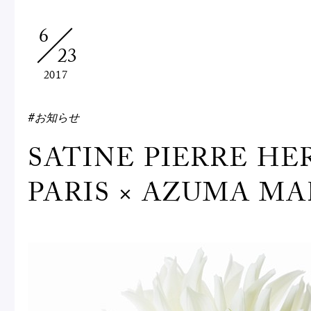
Macarons
Pâti
6
23
アニバーサリー
2017
チ
ケーキ
Cho
Gâteaux
#お知らせ
d'Anniversaire
SATINE PIERRE H
ク
焼き菓子
PARIS × AZUMA M
他
Sablé et gateaux de
voyage
Vie
紅茶
贈
Thés
Cad