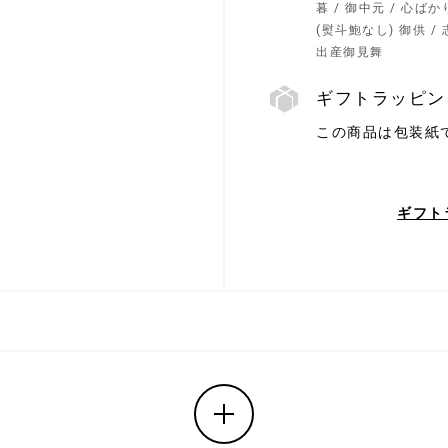
暮 / 御中元 / 心ばか
(熨斗鮑なし) 御供 / 志
出産御見舞
ギフトラッピン
この商品は包装紙
ギ
フ
ト
ラ
ッ
ピ
ギフト
ン
グ