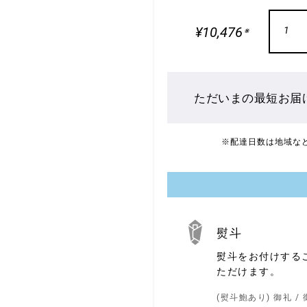
¥10,476
1
※
ただいまの最短お届
※配達日数は地域な
熨斗
熨斗をお付けする
熨
斗
ただけます。
(熨斗鮑あり) 御礼 / 御