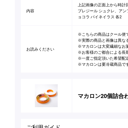
上記画像の正面上から時計回
内容
プレジール シュクレ、アン
ョコラ パイネイラス 各2
※こちらの商品はクール便
※実際の商品と画像は異な
※マカロンは大変繊細なお
お読みください
※お客様のご都合による長
※一度ご指定頂いた希望配
※マカロンは要冷蔵商品で
マカロン20個詰合
ご利用ガイド