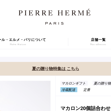
ール・エルメ・パリについて
店舗一覧
Notre Maison
Nos adresses
焼き菓子
アニバーサリーケーキ
Sablé et gateaux de voyage
Gâteaux d'Anniversaire
夏の贈り物特集は こちら
ER GIFT 2026
Macarons
贈り物
アイス
マカロンギフト
夏の贈り物 
Cadeaux
Glaces
冷蔵配送
定番
series
Gift
マカロン20個詰合わせ