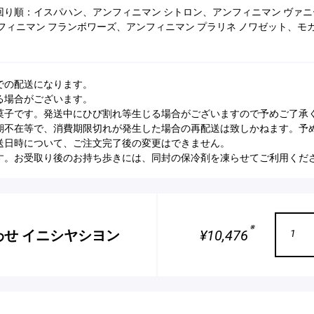
り順：イスパハン、アンフィニマン シトロン、アンフィニマン ヴァニー
フィニマン フランボワーズ、アンフィニマン プラリネ ノワゼット、モ
での配送になります。
る場合がございます。
菓子です。発送中にひび割れ等生じる場合がございますので予めご了承
期不在等で、消費期限切れが発生した場合の再配送は致しかねます。予
送日時について、ご注文完了後の変更はできません。
す。お受取り後のお持ち歩きには、同封の保冷剤を凍らせてご利用くだ
※
わせ イニシヤシヨン
¥10,476
1