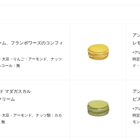
ア
ーム、フランボワーズのコンフィ
レ
<ア
・大豆・りんご・アーモンド、ナッツ
特定
ルコール：無
ド・
ド マダガスカル
ア
クリーム
ピ
<ア
・大豆・アーモンド、ナッツ類：カカ
特定
：無
モン