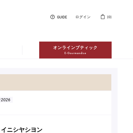
GUIDE
ログイン
0
オンラインブティック
E-Gourmandise
紅茶
Thés
冷凍配送ケーキ
2026
Entremets Glacés en livraison à
domicile
 イニシヤシヨン