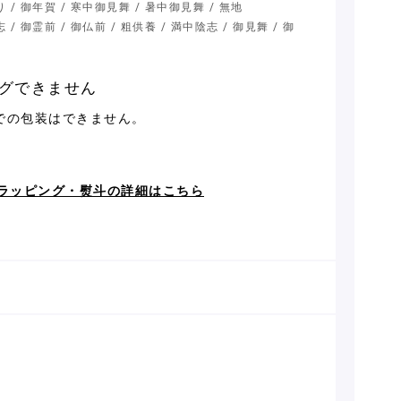
り / 御年賀 / 寒中御見舞 / 暑中御見舞 / 無地
 / 御霊前 / 御仏前 / 粗供養 / 満中陰志 / 御見舞 / 御
グできません
での包装はできません。
ラッピング・熨斗の詳細はこちら