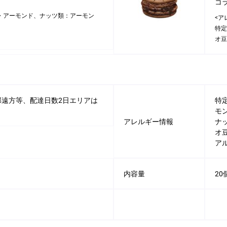
コ
・アーモンド、ナッツ類：アーモン
<ア
特定
オ豆
一部遠方等、配達日数2日エリアは
特
モ
アレルギー情報
ナ
オ
ア
内容量
20