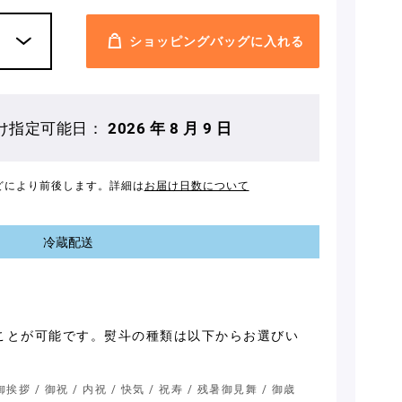
ショッピングバッグに入れる
け指定可能日：
2026 年 8 月 9 日
どにより前後します。詳細は
お届け日数について
冷蔵配送
ことが可能です。熨斗の種類は以下からお選びい
挨拶 / 御祝 / 内祝 / 快気 / 祝寿 / 残暑御見舞 / 御歳