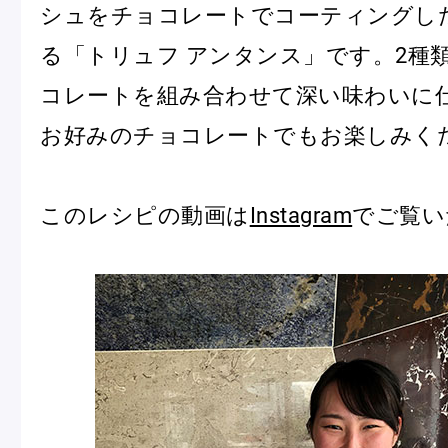
シュをチョコレートでコーティングし
冷
アイス
る「トリュフ アンタンス」です。2種
Ent
Glaces
livr
コレートを組み合わせて深い味わいに
お好みのチョコレートでもお楽しみく
季節の商品
このレシピの動画は
Instagram
でご覧い
Produits de saison
SUMMER GIFT 2026
Macarons