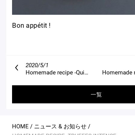
Bon appétit !
2020/5/1
Homemade recipe -Quiche aux Poireaux et au Bacon-
Homemade recipe -Moelleux C
一覧
HOME
ニュース & お知らせ