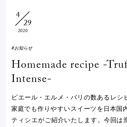
Macarons
Pâti
4
29
アニバーサリー
2020
チ
ケーキ
Cho
Gâteaux
#お知らせ
d'Anniversaire
Homemade recipe -Truf
ク
焼き菓子
Intense-
他
Sablé et gateaux de
voyage
Vie
ピエール・エルメ・パリの数あるレシ
紅茶
贈
家庭でも作りやすいスイーツを日本国
Thés
Cad
ティシエがご紹介いたします。今回は