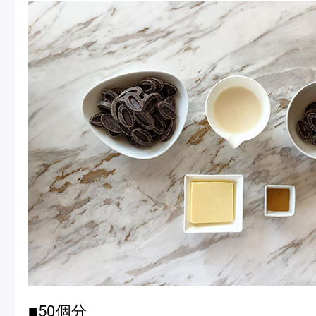
ピエール・エルメについて
ブラン
店舗一覧
Nos adresses
国内ブティック一覧
海外ブ
ガイド
ログイン
■50個分