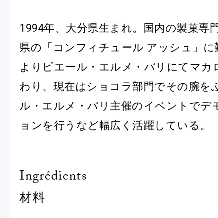
1994年、大分県生まれ。国内の製菓専
県の「コンフィチュール アッシュ」に勤
よりピエール・エルメ・パリにてマカ
わり、現在はショコラ部門でその腕を
フルーツとヨーグルトのマカ
＜麻布台ヒ
ロン
催事出店の
ル・エルメ・パリ主催のイベントでデ
「ヴルーテ」販売のお知らせ
ョンを行うなど幅広く活躍している。
ピエール・エルメ・パリ
Ingrédients
Notre Maison
材料