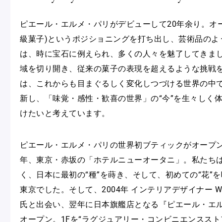
ショッピングバッグ
ピエール・エルメ・パリがデビューして20年余り。オ
級菓子)というポジショニングを打ち出し、芸術品のよ
は、時に宝石に例えられ、多くの人々を魅了してきま
域を切り開き、従来の菓子の表現を超えるような挑戦
は、これからも目まぐるしく変化しつづける世界の中
新し、「味覚・感性・歓喜の世界」の“今”を生々しく
けたいと考えています。
ピエール・エルメ・パリの世界初ブティックがオープンし
年、東京・赤坂の「ホテルニューオータニ」。私たち
く、日本に最初の“種”を蒔き、そして、初めての“花”
東京でした。そして、2004年 インテリアデザイナー Wond
氏と出会い、翌年に日本旗艦店となる『ピエール・エル
オープン。1Fを“ラグジュアリー・コンビニエンスストア