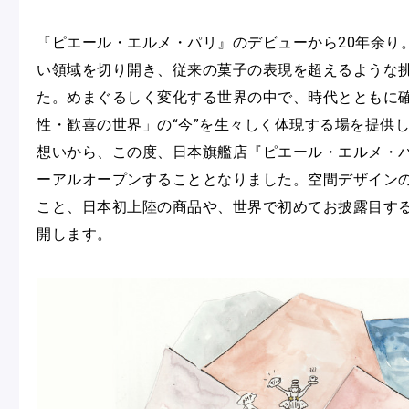
『ピエール・エルメ・パリ』のデビューから20年余り
い領域を切り開き、従来の菓子の表現を超えるような
た。めまぐるしく変化する世界の中で、時代とともに
性・歓喜の世界」の“今”を生々しく体現する場を提供
想いから、この度、日本旗艦店『ピエール・エルメ・パ
フルーツとヨーグルトのマカ
＜麻布台ヒ
ーアルオープンすることとなりました。空間デザイン
ロン
催事出店の
こと、日本初上陸の商品や、世界で初めてお披露目す
「ヴルーテ」販売のお知らせ
開します。
ピエール・エルメ・パリ
Notre Maison