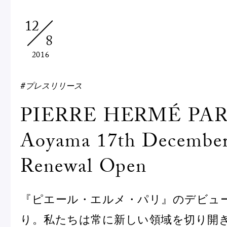
Macarons
Pâti
12
8
アニバーサリー
2016
チ
ケーキ
Cho
Gâteaux
#プレスリリース
d'Anniversaire
PIERRE HERMÉ PAR
ク
焼き菓子
Aoyama 17th December
他
Sablé et gateaux de
voyage
Vie
Renewal Open
紅茶
贈
『ピエール・エルメ・パリ』のデビュー
Thés
Cad
り。私たちは常に新しい領域を切り開