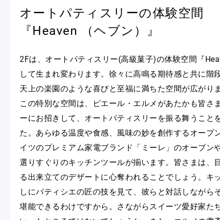
オートパティスリーの体験空間
『Heaven （ヘブン）』
2Fは、オートパティスリー(高級菓子)の体験空間『Hea
して生まれ変わります。徐々に高鳴る期待感と共に階
天上の楽園のような喜びと至福に満ちた空間が広がり
この特別な空間は、ピエール・エルメがあたかも皆さ
ーにお招きして、オートパティスリーを振る舞うこと
た。あらゆる温度や食感、風味の妙を創作するオープ
イツのプレミアム家電ブランド「ミーレ」のオーブン
選りすぐりのキッチンツールが揃います。皆さまは、
る出来立てのデザートに心奪われることでしょう。キ
しにパティシエの匠の技を見て、彼らと対話しながら
堪能できるわけですから。さながらスイーツ愛好家た