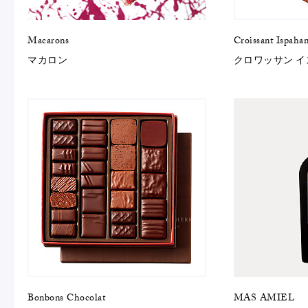
Macarons
Croissant Ispaha
マカロン
クロワッサン 
Bonbons Chocolat
MAS AMIEL