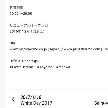
営業時間
10:00 〜20:00
リニューアルオープン日
2016年 12月 17日(土)
URL
www.pierreherme.co.jp
(Japan) /
www.pierreherme.com
(Fra
Official Hashtags
#PierreHereme #Aoyama #renewal
2017/1/18
White Day 2017
Saint-