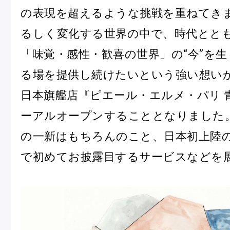
の表現を超えるような挑戦を重ねてき
冷
アイス
Ent
るしく変化する世界の中で、時代とと
Glaces
livr
「味覚・感性・歓喜の世界」の“今”を
る場を提供し続けたいという強い想い
日本旗艦店『ピエール・エルメ・パリ 
季節の商品
ーアルオープンすることとなりました
Produits de saison
の一新はもちろんのこと、日本初上陸
で初めてお披露目するサービスなどを
SUMMER GIFT 2026
Macarons