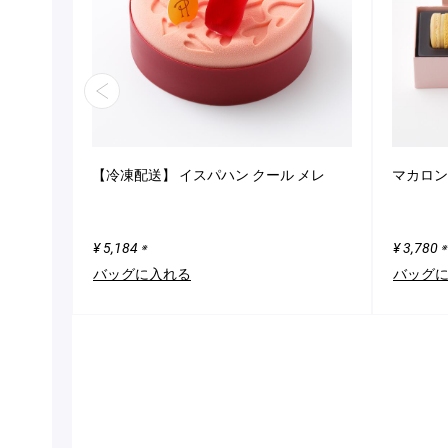
【冷凍配送】 イスパハン クール メレ
マカロン
¥ 5,184
¥ 3,780
※
※
バッグに入れる
バッグ