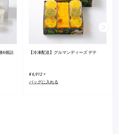
種6個詰
【冷凍配送】グルマンディーズ デテ
マカロン
ェル」
¥ 6,912
¥ 2,376
※
バッグに入れる
バッグ