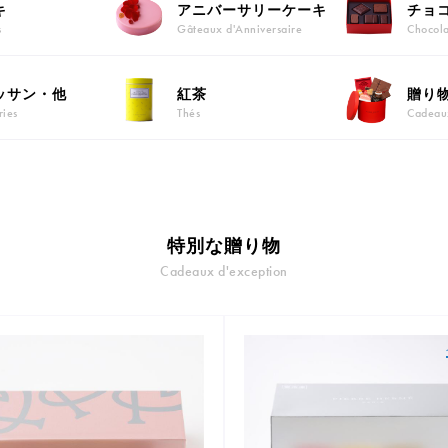
キ
アニバーサリーケーキ
チョ
s
Gâteaux d'Anniversaire
Chocola
ッサン・他
紅茶
贈り
ries
Thés
Cadeau
特別な贈り物
Cadeaux d'exception