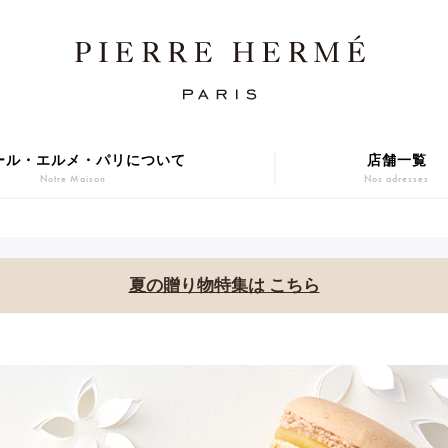
焼き菓子
アニバーサリーケーキ
Sablé et gateaux de voyage
Gâteaux d'Anniversaire
ER GIFT 2026
Macarons
贈り物
アイス
Cadeaux
Glaces
ール・エルメ・パリについて
店舗一覧
Notre Maison
Nos adresses
series
Gift
焼き菓子
アニバーサリーケーキ
Sablé et gateaux de voyage
Gâteaux d'Anniversaire
ER GIFT 2026
Macarons
夏の贈り物特集は こちら
贈り物
アイス
Cadeaux
Glaces
series
Gift