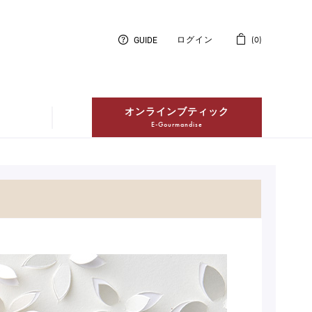
紅茶
GUIDE
ログイン
0
Thés
冷凍配送ケーキ
Entremets Glacés en livraison à
domicile
オンラインブティック
E-Gourmandise
紅茶
Thés
冷凍配送ケーキ
Entremets Glacés en livraison à
domicile