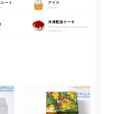
コレート
アイス
ts
Glaces
冷凍配送ケーキ
物
Entremets Glacés en livraison
x
à domicile
送料込み
ご予約受付中
送料込み