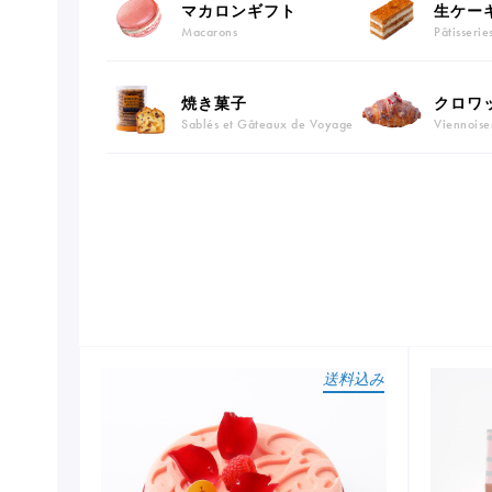
マカロンギフト
生ケー
Macarons
Pâtisserie
焼き菓子
クロワ
Sablés et Gâteaux de Voyage
Viennoise
送料込み